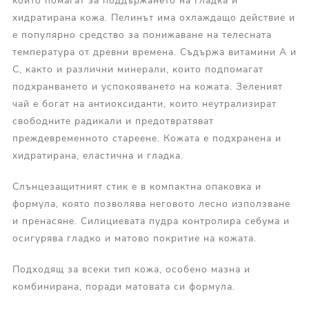
които помагат за поддържането на гладка и
хидратирана кожа. Пелинът има охлаждащо действие и
е популярно средство за понижаване на телесната
температура от древни времена. Съдържа витамини А и
С, както и различни минерали, които подпомагат
подхранването и успокояването на кожата. Зеленият
чай е богат на антиоксиданти, които неутрализират
свободните радикали и предотвратяват
преждевременното стареене. Кожата е подхранена и
хидратирана, еластична и гладка.
Слънцезащитният стик е в компактна опаковка и
формула, която позволява неговото лесно използване
и пренасяне. Силициевата пудра контролира себума и
осигурява гладко и матово покритие на кожата.
Подходящ за всеки тип кожа, особено мазна и
комбинирана, поради матовата си формула.