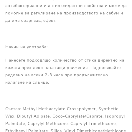
антибактериални и антиоксидантни свойства и може да
помогне за регулиране на производството на себум и
да има озаряващ ефект.
Начин на употреба:
Нанесете подходящо количество от стика директно на
кожата чрез леки плъзгащи движения. Подновявайте
редовно на всеки 2-3 часа при продължително
излагане на слънце.
Състав: Methyl Methacrylate Crosspolymer, Synthetic
Wax, Dibutyl Adipate, Coco-Caprylate/Caprate, Isopropyl
Palmitate, Caprylyl Methicone, Caprylyl Trimethicone,
Ethylhexyl Palmitate, Silica, Vinyl Dimethicone/Methicone