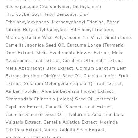
Silsesquioxane Crosspolymer, Diethylamino
Hydroxybenzoyl Hexyl Benzoate, Bis-
Ethylhexyloxyphenol Methoxyphenyl Triazine, Boron
Nitride, Butyloctyl Salicylate, Ethylhexyl Triazone,
Microcrystalline Wax, Polysilicone-15, Vinyl Dimethicone,
Camellia Japonica Seed Oil, Curcuma Longa (Turmeric)
Root Extract, Melia Azadirachta Flower Extract, Melia
Azadirachta Leaf Extract, Corallina Officinalis Extract,
Melia Azadirachta Bark Extract, Ocimum Sanctum Leaf
Extract, Moringa Oleifera Seed Oil, Coccinia Indica Fruit
Extract, Solanum Melongena (Eggplant) Fruit Extract,
Amber Powder, Aloe Barbadensis Flower Extract,
Simmondsia Chinensis (Jojoba) Seed Oil, Artemisia
Capillaris Extract, Camellia Sinensis Leaf Extract,
Camellia Sinensis Seed Oil, Hyaluronic Acid, Bambusa
Vulgaris Extract, Centella Asiatica Extract, Morinda
Citrifolia Extract, Vigna Radiata Seed Extract,
Polyglyceryl Diisostearate