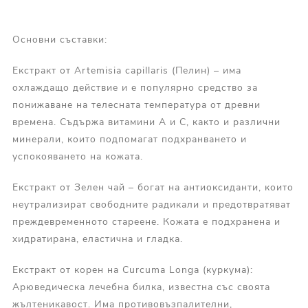
Основни съставки:
Екстракт от Artemisia capillaris (Пелин) – има
охлаждащо действие и е популярно средство за
понижаване на телесната температура от древни
времена. Съдържа витамини А и С, както и различни
минерали, които подпомагат подхранването и
успокояването на кожата.
Екстракт от Зелен чай – богат на антиоксиданти, които
неутрализират свободните радикали и предотвратяват
преждевременното стареене. Кожата е подхранена и
хидратирана, еластична и гладка.
Екстракт от корен на Curcuma Longa (куркума):
Арюведическа лечебна билка, известна със своята
жълтеникавост. Има противовъзпалителни,