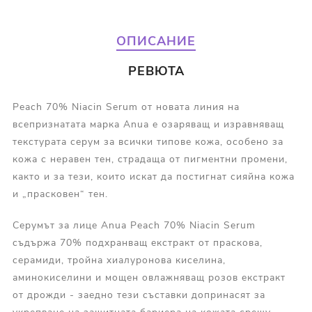
ОПИСАНИЕ
РЕВЮТА
Peach 70% Niacin Serum от новата линия на
всепризнатата марка Anua е озаряващ и изравняващ
текстурата серум за всички типове кожа, особено за
кожа с неравен тен, страдаща от пигментни промени,
както и за тези, които искат да постигнат сияйна кожа
и „прасковен“ тен.
Серумът за лице Anua Peach 70% Niacin Serum
съдържа 70% подхранващ екстракт от праскова,
серамиди, тройна хиалуронова киселина,
аминокиселини и мощен овлажняващ розов екстракт
от дрожди - заедно тези съставки допринасят за