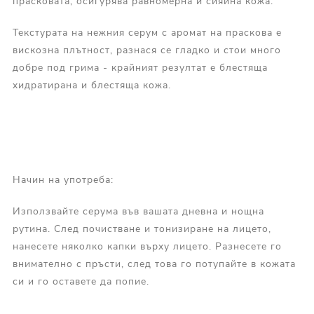
прасковата, осигурява равномерна и сияйна кожа.
Текстурата на нежния серум с аромат на праскова е
вискозна плътност, разнася се гладко и стои много
добре под грима - крайният резултат е блестяща
хидратирана и блестяща кожа.
Начин на употреба:
Използвайте серума във вашата дневна и нощна
рутина. След почистване и тонизиране на лицето,
нанесете няколко капки върху лицето. Разнесете го
внимателно с пръсти, след това го потупайте в кожата
си и го оставете да попие.