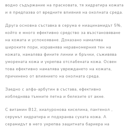
водно съдържание на прасковата, тя хидратира кожата
и я предпазва от вредните влияния на околната среда.
Друга основна съставка в серума е ниацинамидът 5%,
който е много ефективно средство за възстановяване
на кожата и успокояване. Доказано намалява
широките пори, изравнява неравномерния тен на
кожата, намалява фините линии и бръчки, съживява
уморената кожа и укрепва отслабената кожа. Освен
това ефективно намалява увреждането на кожата,
причинено от влиянието на околната среда.
Заедно с алфа-арбутин в състава, ефективно
избледнява тъмните петна и белезите от акне.
С витамин В12, хиалуронова киселина, пантенол ,
серумът хидратира и подхранва сухата кожа. А
серамидът в него укрепва защитната бариера на