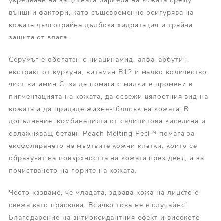
укрепване на защитната бариера на кожата срещу
външни фактори, като същевременно осигурява на
кожата дълготрайна дълбока хидратация и трайна
защита от влага.
Серумът е обогатен с ниацинамид, алфа-арбутин,
екстракт от куркума, витамин В12 и малко количество
чист витамин С, за да помага с малките промени в
пигментацията на кожата, да освежи цялостния вид на
кожата и да придаде жизнен блясък на кожата. В
допълнение, комбинацията от салицилова киселина и
овлажняващ бетаин Peach Melting Peel™ помага за
ексфолирането на мъртвите кожни клетки, които се
образуват на повърхността на кожата през деня, и за
почистването на порите на кожата.
Често казваме, че младата, здрава кожа на лицето е
свежа като праскова. Всичко това не е случайно!
Благодарение на антиоксидантния ефект и високото