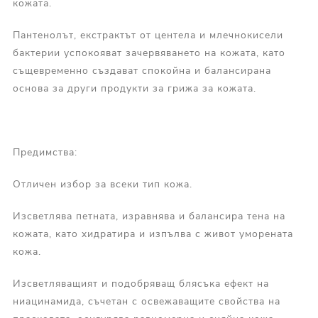
кожата.
Пантенолът, екстрактът от центела и млечнокисели
бактерии успокояват зачервяването на кожата, като
същевременно създават спокойна и балансирана
основа за други продукти за грижа за кожата.
Предимства:
Отличен избор за всеки тип кожа.
Изсветлява петната, изравнява и балансира тена на
кожата, като хидратира и изпълва с живот уморената
кожа.
Изсветляващият и подобряващ блясъка ефект на
ниацинамида, съчетан с освежаващите свойства на