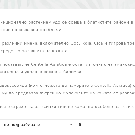
Прополис
Комбинирана Кожа
Витамин С
нкционално растение-чудо се среща в блатистите райони в 
Витамин Е
чение на всякакви проблеми.
Муцин от Охлюв
 различни имена, включително Gotu kola, Cica и тигрова тре
Ретинол
средство за защита на кожата.
 показват, че Centella Asiatica е богат източник на аминок
лително и укрепва кожната бариера.
адекасозида (който можете да намерите в Centella Asiatica)
 му да предпазва вътрешно молекулите на кожата от разгра
tica е страхотна за всички типове кожа, но особено за тези 