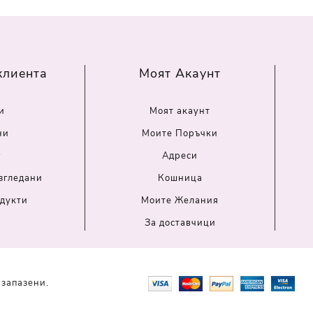
клиента
Моят Акаунт
и
Моят акаунт
ни
Моите Поръчки
г
Адреси
згледани
Кошница
дукти
Моите Желания
За доставчици
 запазени.