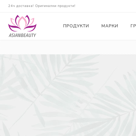
24ч доставка! Оригинални продукти!
ПРОДУКТИ
МАРКИ
Г
Почистващи
Тонери
Есенции
Серуми
Околоочна грижа
Кремове и Хидратация
Слънцезащита
Комплекти
Карти за Подарък