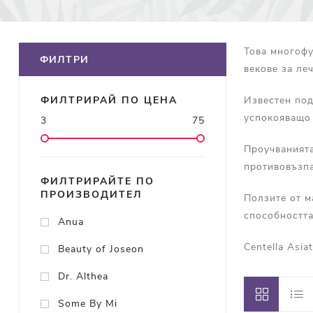
Това многофу
ФИЛТРИ
векове за ле
Известен под
ФИЛТРИРАЙ ПО ЦЕНА
успокояващо 
3
75
Проучванията
противовъзпа
ФИЛТРИРАЙТЕ ПО
ПРОИЗВОДИТЕЛ
Ползите от м
способността
Anua
Centella Asia
Beauty of Joseon
Dr. Althea
Some By Mi