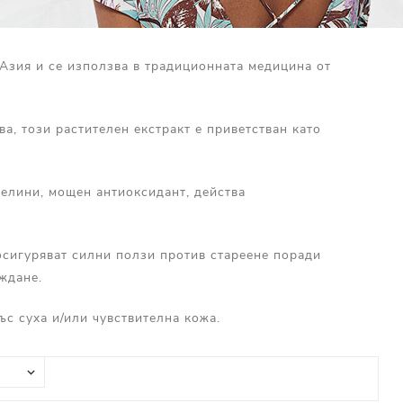
Азия и се използва в традиционната медицина от
ва, този растителен екстракт е приветстван като
иселини, мощен антиоксидант, действа
 осигуряват силни ползи против стареене поради
ждане.
със суха и/или чувствителна кожа.