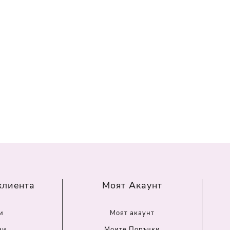
клиента
Моят Акаунт
и
Моят акаунт
ни
Моите Поръчки