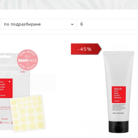
Прополис
Комбинирана Кожа
Витамин С
Витамин Е
Муцин от Охлюв
Ретинол
-45%