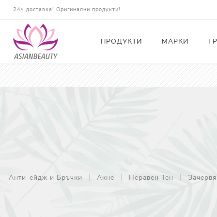
24ч доставка! Оригинални продукти!
ПРОДУКТИ
МАРКИ
Г
Почистващи
Тонери
Есенции
Серуми
Околоочна грижа
Кремове и Хидратация
Анти-ейдж и Бръчки
Акне
Неравен Тен
Зачервя
Слънцезащита
Комплекти
Карти за Подарък