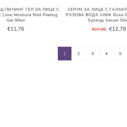
Щ ПИЛИНГ ГЕЛ ЗА ЛИЦЕ С
СЕРУМ ЗА ЛИЦЕ С ГАЛАК
Lime Moisture Mild Peeling
РОЗОВА ВОДА IUNIK Rose G
Gel 90мл
Synergy Serum 50
€11,76
€12,78
€17,90
1
2
3
4
5