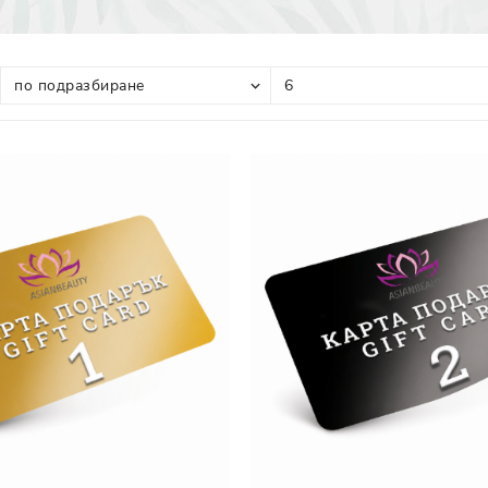
Прополис
Комбинирана Кожа
Витамин С
Витамин Е
Муцин от Охлюв
Ретинол