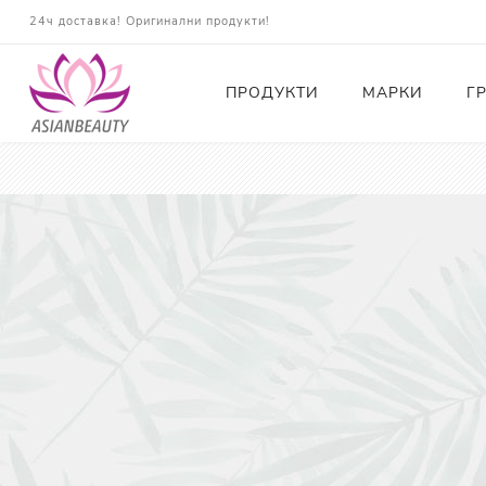
24ч доставка! Оригинални продукти!
ПРОДУКТИ
МАРКИ
Г
Почистващи
Тонери
Есенции
Серуми
Околоочна грижа
Кремове и Хидратация
Слънцезащита
Комплекти
Карти за Подарък