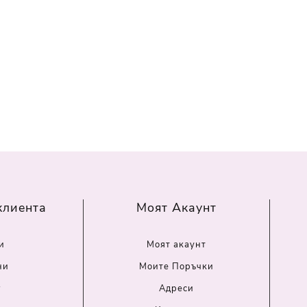
клиента
Моят Акаунт
и
Моят акаунт
ни
Моите Поръчки
г
Адреси