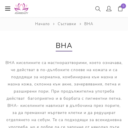
0
Начало
Съставки
BHA
BHA
ВНА киселините са мастноразтворими, което означава,
че действат в по-дълбоките слоеве на кожата и са
пододящи за нормална, комбинирана към мазна и
мазна кожа, склонна към акне, зачервявания, петна и
разширени пори. При продължителна употреба
действат багоприятно и в борбата с пигментни петна.
ВНА- киселините навлизат в дълбочина през порите,
за да премахнат мъртвите клетки и да редуцират
отделянето на себум. Те са подходящи за всекидневна
употреба, но е добре да се започне от няколко пъти