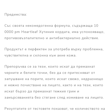
Предимства:
Със своята некомедогенна формула, съдържаща 10
0000 pm Heartleaf Хутиния кордата, има успокояващо,
противовъзпалително и антибактериално действие.
Продуктът е перфектен за употреба върху проблемна,
чувствителна и склонна към акне кожа.
Препоръчва се за тези, които искат да премахнат
черните и белите точки, без да се притесняват от
запушване на порите, които искат свежо, недразнещо
и нежно почистване на лицето, както и на тези, които
искат бързо да премахнат тежкия грим и
замърсяванията без стягане след измиване на лицето.
Резултатите от тестовете показват, че количеството на