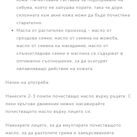
себума, което не запушва порите, така че дори
склонната към акне кожа може да бъде почистена
старателно.
Масла от растителен произход - масло от
гроздови семки, масло от семена на жожоба,
масло от семена на макадамия, масло от
слънчогледови семки и маслина се съдържат в
оптимално съотношение, за да осигурят
овлажняващо действие на кожата.
Начин на употреба:
Нанесете 2-3 помпи почистващо масло върху ръцете. С
леки кръгови движения нежно масажирайте
почистващото масло върху лицето си.
Намокрете лицето, за да емулгирате почистващото
масло, за да разтопите грима и замърсяванията.