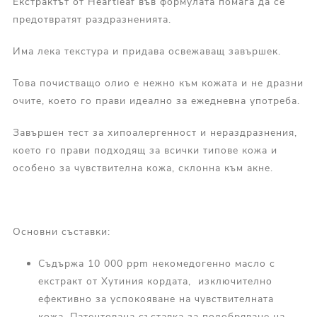
Екстрактът от Heartleaf във формулата помага да се
предотвратят раздразненията.
Има лека текстура и придава освежаващ завършек.
Това почистващо олио е нежно към кожата и не дразни
очите, което го прави идеално за ежедневна употреба.
Завършен тест за хипоалергенност и нераздразнения,
което го прави подходящ за всички типове кожа и
особено за чувствителна кожа, склонна към акне.
Основни съставки:
Съдържа 10 000 ppm некомедогенно масло с
екстракт от Хутиния кордата, изключително
ефективно за успокояване на чувствителната
кожа. Патентована съставка за подобряване на