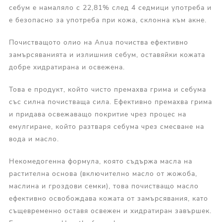
себум е намаляло с 22,81% след 4 седмици употреба и
е безопасно за употреба при кожа, склонна към акне.
Почистващото олио на Anua почиства ефективно
замърсяванията и излишния себум, оставяйки кожата
добре хидратирана и освежена.
Това е продукт, който чисто премахва грима и себума
със силна почистваща сила. Ефективно премахва грима
и придава освежаващо покритие чрез процес на
емулгиране, който разтваря себума чрез смесване на
вода и масло.
Некомедогенна формула, която съдържа масла на
растителна основа (включително масло от жожоба,
маслина и гроздови семки), това почистващо масло
ефективно освобождава кожата от замърсявания, като
същевременно оставя освежен и хидратиран завършек.