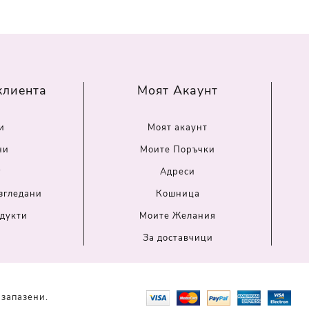
клиента
Моят Акаунт
и
Моят акаунт
ни
Моите Поръчки
г
Адреси
згледани
Кошница
дукти
Моите Желания
За доставчици
 запазени.