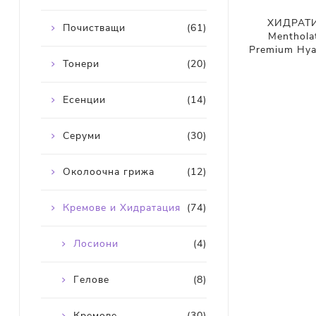
ХИДРАТ
Почистващи
(61)
Menthola
Premium Hya
Тонери
(20)
Есенции
(14)
Серуми
(30)
Околоочна грижа
(12)
Кремове и Хидратация
(74)
Лосиони
(4)
Гелове
(8)
Кремове
(30)