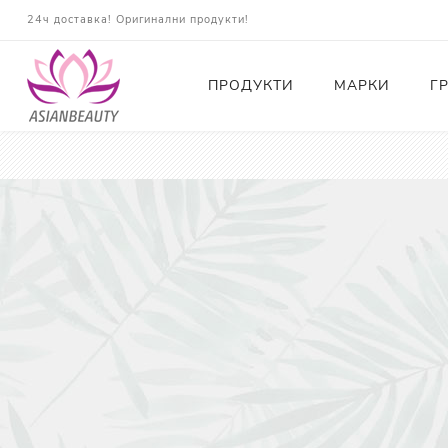
24ч доставка! Оригинални продукти!
ПРОДУКТИ
МАРКИ
Г
Почистващи
Тонери
Есенции
Серуми
Околоочна грижа
Кремове и Хидратация
Слънцезащита
Комплекти
Карти за Подарък