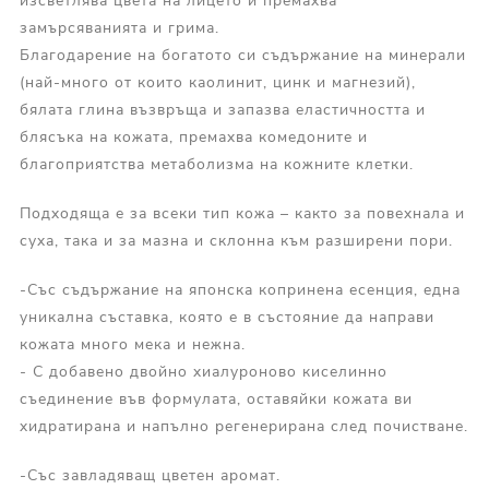
изсветлява цвета на лицето и премахва
замърсяванията и грима.
Благодарение на богатото си съдържание на минерали
(най-много от които каолинит, цинк и магнезий),
бялата глина възвръща и запазва еластичността и
блясъка на кожата, премахва комедоните и
благоприятства метаболизма на кожните клетки.
Подходяща е за всеки тип кожа – както за повехнала и
суха, така и за мазна и склонна към разширени пори.
-Със съдържание на японска копринена есенция, една
уникална съставка, която е в състояние да направи
кожата много мека и нежна.
- С добавено двойно хиалуроново киселинно
съединение във формулата, оставяйки кожата ви
хидратирана и напълно регенерирана след почистване.
-Със завладяващ цветен аромат.