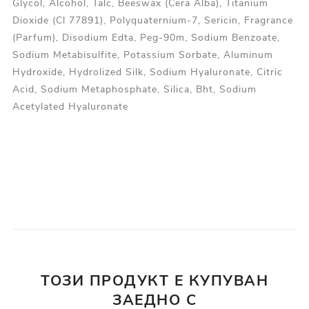
Glycol, Alcohol, Talc, Beeswax (Cera Alba), Titanium
Dioxide (Cl 77891), Polyquaternium-7, Sericin, Fragrance
(Parfum), Disodium Edta, Peg-90m, Sodium Benzoate,
Sodium Metabisulfite, Potassium Sorbate, Aluminum
Hydroxide, Hydrolized Silk, Sodium Hyaluronate, Citric
Acid, Sodium Metaphosphate, Silica, Bht, Sodium
Acetylated Hyaluronate
ТОЗИ ПРОДУКТ Е КУПУВАН
ЗАЕДНО С