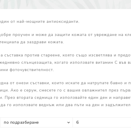
Прополис
Комбинирана Кожа
Витамин С
един от най-мощните антиоксиданти.
Витамин Е
Муцин от Охлюв
добре проучен и може да защити кожата от увреждане на кл
тенциала да заздрави кожата.
Ретинол
на съставка против стареене, която също изсветлява и предо
жедневно слънцезащита, когато използвате витамин С във ва
ини фоточувствителност.
една от онези съставки, които искате да натрупате бавно и 
ици. Ако е серум, смесете го с вашия овлажнител през първа
м. През втората седмица го използвайте един ден и направе
 да го използвате веднъж или два пъти на ден и задължител