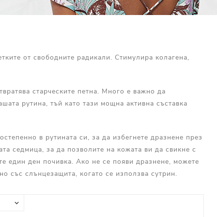
етките от свободните радикали. Стимулира колагена,
твратява старческите петна. Много е важно да
шата рутина, тъй като тази мощна активна съставка
постепенно в рутината си, за да избегнете дразнене през
та седмица, за да позволите на кожата ви да свикне с
те един ден почивка. Ако не се появи дразнене, можете
но със слънцезащита, когато се използва сутрин.