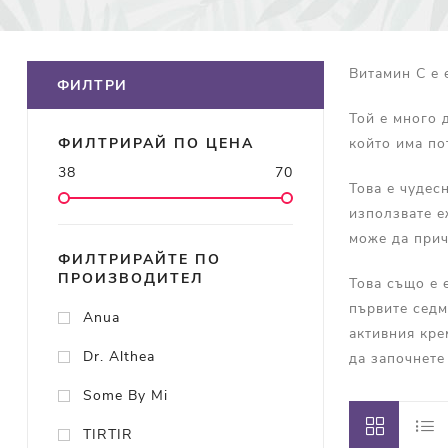
Витамин С е 
ФИЛТРИ
Той е много 
който има по
ФИЛТРИРАЙ ПО ЦЕНА
38
70
Това е чудес
използвате е
може да прич
ФИЛТРИРАЙТЕ ПО
ПРОИЗВОДИТЕЛ
Това също е 
първите седм
Anua
активния кре
Dr. Althea
да започнете
Some By Mi
TIRTIR