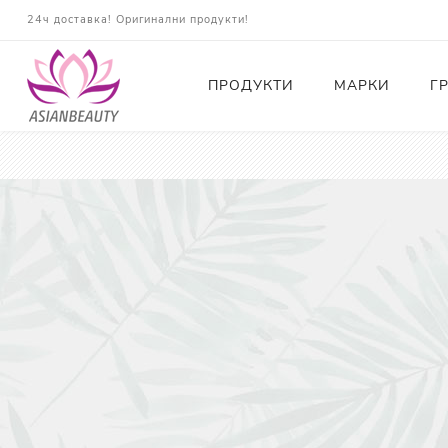
24ч доставка! Оригинални продукти!
ПРОДУКТИ
МАРКИ
Г
Почистващи
Тонери
Есенции
Серуми
Околоочна грижа
Кремове и Хидратация
Слънцезащита
Комплекти
Карти за Подарък