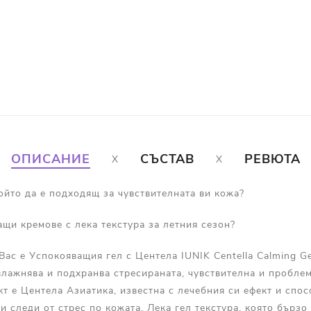
ОПИСАНИЕ
СЪСТАВ
РЕВЮТА
ойто да е подходящ за чувствителната ви кожа?
щи кремове с лека текстура за летния сезон?
ас е Успокояващия гел с Центела IUNIK Centella Calming Ge
влажнява и подхранва стресираната, чувствителна и пробле
кт е Центела Азиатика, известна с лечебния си ефект и спо
и следи от стрес по кожата. Лека гел текстура, която бързо