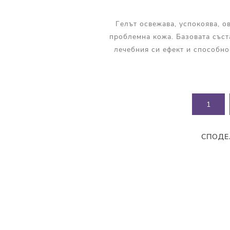
Прополис
Комбинирана Кожа
Витамин С
Гелът освежава, успокоява, о
проблемна кожа. Базовата съст
Витамин Е
лечебния си ефект и способно
Муцин от Охлюв
Ретинол
СПОДЕ