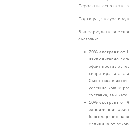
Перфектна основа за гр
Подходящ за суха и чув
Във формулата на Успок
съставки:
70% екстракт от 
изключително поле
ефект против заче
хидратираща съста
Също така е източ
успешно кожни раз
съставка, тъй кат
10% екстракт от 
едноименния храст
благодарение на к
медицина от веков