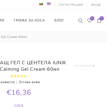
РЕГИСТРАЦИЯ
ВХОД
0
0
ТИ
ГРИЖА ЗА КОСА
БЛОГ
 Gel Cream 60мл
АЩ ГЕЛ С ЦЕНТЕЛА IUNIK
Next
 Calming Gel Cream 60мл
product
|
 ревю(та)
Остави ревю
€16,36
IUNIK