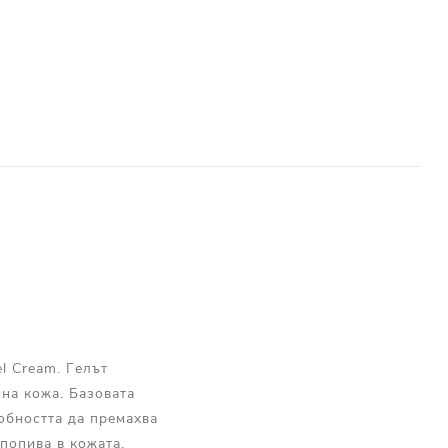
l Cream. Гелът
мна кожа. Базовата
собността да премахва
 попива в кожата.