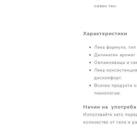
сияен тен.
Характеристики
Лека формула, тип 
Деликатен аромат 
Овлажняваща и све
Лека консистенция
дискомфорт.
Всички продукти н
технология.
Начин на употреба
Използвайте като поред
количество от гела и р