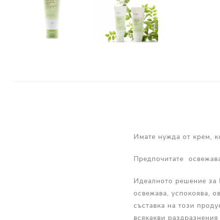
Имате нужда от крем, к
Предпочитате освежава
Идеалното решение за В
освежава, успокоява, о
съставка на този проду
всякакви раздразнения 