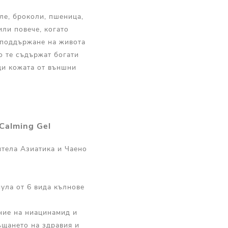
ле, броколи, пшеница,
или повече, когато
а поддържане на живота
о те съдържат богати
щи кожата от външни
Calming Gel
нтела Азиатика и Чаено
ула от 6 вида кълнове
ние на ниацинамид и
ъщането на здравия и