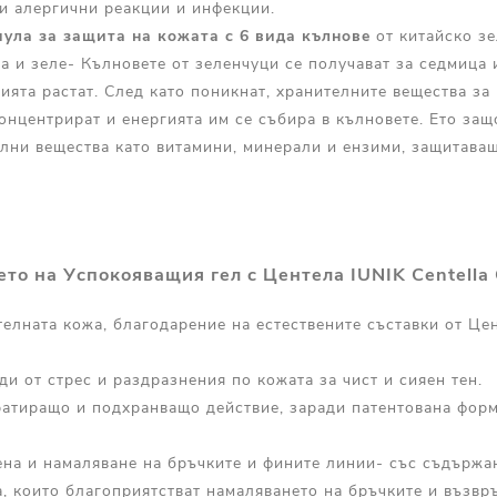
ни алергични реакции и инфекции.
ула за защита на кожата с 6 вида кълнове
от китайско зе
а и зеле- Кълновете от зеленчуци се получават за седмица 
нията растат. След като поникнат, хранителните вещества з
концентрират и енергията им се събира в кълновете. Ето защ
лни вещества като витамини, минерали и ензими, защитава
ето на Успокояващия гел с Центела IUNIK Centella 
телната кожа, благодарение на естествените съставки от Це
и от стрес и раздразнения по кожата за чист и сияен тен.
атиращо и подхранващо действие, заради патентована форм
ена и намаляване на бръчките и фините линии- със съдържа
а, които благоприятстват намаляването на бръчките и възвр