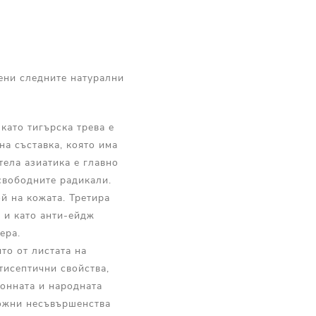
чени следните натурални
като тигърска трева е
на съставка, която има
тела азиатика е главно
 свободните радикали.
й на кожата. Третира
 и като анти-ейдж
ера.
то от листата на
тисептични свойства,
ионната и народната
кожни несъвършенства