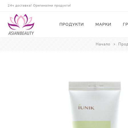
24ч доставка! Оригинални продукти!
ПРОДУКТИ
МАРКИ
Г
Начало
Прод
Почистващи
Тонери
Есенции
Серуми
Околоочна грижа
Кремове и Хидратация
Слънцезащита
Комплекти
Карти за Подарък