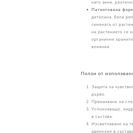
като акне, различ
Патентована форм
детелина, бяла ряп
семената от расте
на растението се 
органични храните
влияния.
Ползи от използван
Защита за чувстви
дърво.
Премахване на след
Успокояващо, хидр
в състава.
Изсветляване на т
аденозин в състав