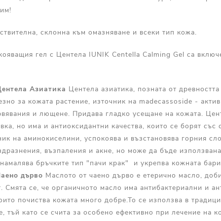
им!
ствителна, склонна към омазняване и всеки тип кожа.
ояващия гел с Центела IUNIK Centella Calming Gel са вклю
Центела Азиатика
Центела азиатика, позната от древността 
зно за кожата растение, източник на madecassoside - актив
рвявания и лющене. Придава гладко усещане на кожата. Цен
вка, но има и антиоксидантни качества, които се борят със
ник на аминокиселини, успокоява и възстановява горния сло
дразнения, възпаления и акне, но може да бъде използвана
о намалява бръчките тип "пачи крак" и укрепва кожната бари
Чаено дърво
Маслото от чаено дърво е етерично масло, доби
. Смята се, че органичното масло има антибактериални и ан
оито почиства кожата много добре.То се използва в традиц
е, тъй като се счита за особено ефективно при лечение на 