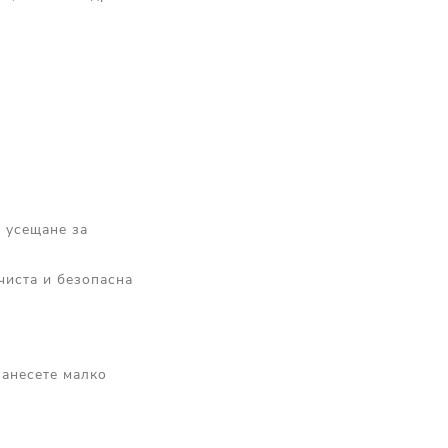
я усещане за
чиста и безопасна
Нанесете малко