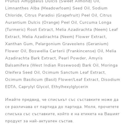
Prunus Amygdalus Dulcis (Sweet Almond) Oil,
Limnanthes Alba (Meadowfoam) Seed Oil, Sodium
Chloride, Citrus Paradisi (Grapefruit) Peel Oil, Citrus
Aurantium Dulcis (Orange) Peel Oil, Curcuma Longa
(Turmeric) Root Extract, Melia Azadirachta (Neem) Leaf
Extract, Melia Azadirachta (Neem) Flower Extract,
Xanthan Gum, Pelargonium Graveolens (Geranium)
Flower Oil, Boswellia Carterii (Frankincense) Oil, Melia
Azadirachta Bark Extract, Pearl Powder, Amyris
Balsamifera (West Indian Rosewood) Bark Oil, Moringa
Oleifera Seed Oil, Ocimum Sanctum Leaf Extract,
Ocimum Basilicum (Basil) Flower/Leaf Extract, Disodium
EDTA, Caprylyl Glycol, Ethylhexylglycerin
Имайте предвид, че списъкът със съставките може да
се различава от партида до партида. Моля, прочетете
списъка със съставките, който е на етикета на Вашият
продукт за най-актуален състав.