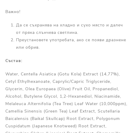
Важно!
Да се ​​съхранява на хладно и сухо място и далеч
от пряка слънчева светлина.
Преустановете употребата, ако се появи дразнене
или обрив.
Състав:
Water, Centella Asiatica (Gotu Kola) Extract (14,77%),
Cetyl Ethylhexanoate, Caprylic/Capric Triglyceride,
Glycerin, Olea Europaea (Olive) Fruit Oil, Propanediol,
Alcohol, Butylene Glycol, 1,2-Hexanediol, Niacinamide,
Melaleuca Alternifolia (Tea Tree) Leaf Water (10,000ppm),
Camellia Sinensis (Green Tea) Leaf Extract, Scutellaria
Baicalensis (Baikal Skullcap) Root Extract, Polygonum
Cuspidatum (Japanese Knotweed) Root Extract,