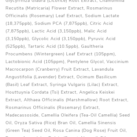
Glycyrrhiza Glabra (Licorice) Root Extract, Chamomilla
Recutita (Matricaria) Flower Extract, Rosmarinus
Officinalis (Rosemary) Leaf Extract, Sodium Lactate
(18,375ppb), Sodium PCA (7,875ppb), Citric Acid
(7,875ppb), Lactic Acid (3,150ppb), Malic Acid
(3,150ppb), Glycolic Acid (3,150ppb), Pyruvic Acid
(525ppb), Tartaric Acid (10.5ppb), Gaultheria
Procumbens (Wintergreen) Leaf Extract (105ppm),
Lactobionic Acid (105ppm), Pentylene Glycol, Vaccinium
Macrocarpon (Cranberry) Fruit Extract, Lavandula
Angustifolia (Lavender) Extract, Ocimum Basilicum
(Basil) Leaf Extract, Syringa Vulgaris (Lilac) Extract,
Houttuynia Cordata (Tsi) Extract, Angelica Keiskei
Extract, Althaea Officinalis (Marshmallow) Root Extract,
Rosmarinus Officinalis (Rosemary) Extract,
Madecassoside, Camellia Oleifera (Tea-Oil Camellia) Seed
Oil, Oryza Sativa (Rice) Bran Oil, Camellia Sinensis
(Green Tea) Seed Oil, Rosa Canina (Dog Rose) Fruit Oil,