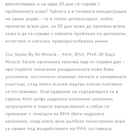
впечатляващо и за едва 30 дни се справя с
проблемната кожа? Тайната е в голямата концентрация
на чаено дърво - то е силен антиоксидант, който
прилаган всеки ден, за 30 дни може да промени всяка
кожа и да се справи с нейните проблеми по деликатен,
естествен и напълно природосъобразен начин.
Със Some By Mi Miracle - AHA, BHA, PHA 30 Days
Miracle Serum промяната започва още от първия ден -
при първите нанасяния раздразнената кожа бива
успокоена, постепенно изчезват петната и зачервените
участъци, след което всички мъртви клетки поетапно
се отстраняват, благодарение на съдържащите се в
серума AHA (алфа хидрокси киселини) киселини,
натрупаните в порите замърсявания и себум се
премахват с помощта на BHA (бета хидрокси
киселини), след което вече дълбоко почистените пори
се свиват под въздействието на PHA съставката.