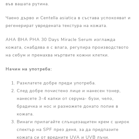
във вашата рутина.
Чаено дърво и Centella asiatica в състава успокояват и
регенерират увредената текстура на кожата.
AHA BHA PHA 30 Days Miracle Serum изглажда
кожата, снабдява я с влага, регулира производството
на себум и премахва мъртвите кожни клетки.
Начин на употреба:
Разклатете добре преди употреба.
След добре почистено лице и нанесен тонер,
нанесете 3-4 капки от серума- бузи, чело,
брадичка и нос и разможете докато попие в
кожата.
Винаги прилагайте слънцезащитен крем с широк
спектър на SPF през деня, за да предпазите
кожата си от вредните UVA и UVB лъчи.