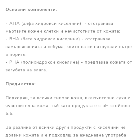
Основни компоненти:
- AHA (алфа хидрокси киселини) - отстранява
мъртвите кожни клетки и нечистотиите от кожата;
- BHA (бета хидрокси киселини) - отстранява
замърсяванията и себума, които са се натрупали вътре
в порите;
- PHA (полихидрокси киселина) - предпазва кожата от
загубата на влага.
Предимства:
Подходящ за всички типове кожа, включително суха и
чувствителна кожа, тъй като продукта е с pH стойност
5,5
.
За разлика от всички други продукти с киселини не
дразни кожата и е подходящ за ежедневна употреба