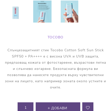
TOCOBO
Слънцезащитният стик Tocobo Cotton Soft Sun Stick
SPF50 + PA++++ е с високa UVA и UVB защита,
предпазващ кожата от фотостареене, възрастови петна
и слънчево изгаряне. Безопасната формула ви
позволява да нанесете продукта върху чувствителни
зони на лицето, като например зоната около устните и
очите.
ДОБАВИ