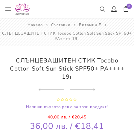
0
Начало
Съставки
Витамин Е
СЛЪНЦЕЗАЩИТЕН СТИК Tocobo Cotton Soft Sun Stick SPF50+
PA++++ 19г
СЛЪНЦЕЗАЩИТЕН СТИК Tocobo
Cotton Soft Sun Stick SPF50+ PA++++
19г
Next
product
Previous product
ПОЧИСТВАЩО ОЛИО KOSÉ Softy...
Напиши първото ревю за този продукт!
40,00 лв. / €20,45
36,00 лв. / €18,41