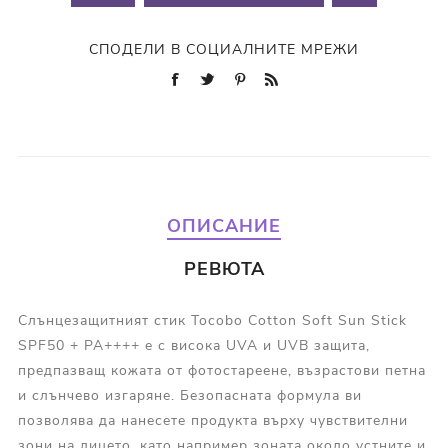
СПОДЕЛИ В СОЦИАЛНИТЕ МРЕЖИ
ОПИСАНИЕ
РЕВЮТА
Слънцезащитният стик Tocobo Cotton Soft Sun Stick
SPF50 + PA++++ е с високa UVA и UVB защита,
предпазващ кожата от фотостареене, възрастови петна
и слънчево изгаряне. Безопасната формула ви
позволява да нанесете продукта върху чувствителни
зони на лицето, като например зоната около устните и