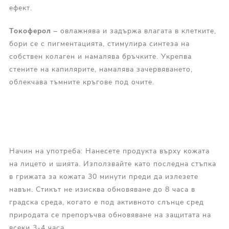
ефект.
Токоферол
– овлажнява и задържа влагата в клетките,
бори се с пигментацията, стимулира синтеза на
собствен колаген и намалява бръчките. Укрепва
стените на капилярите, намалява зачервяването,
облекчава тъмните кръгове под очите.
Начин на употреба: Нанесете продукта върху кожата
на лицето и шията. Използвайте като последна стъпка
в грижата за кожата 30 минути преди да излезете
навън. Стикът не изисква обновяване до 8 часа в
градска среда, когато е под активното слънце сред
природата се препоръчва обновяване на защитата на
всеки 3-4 часа.