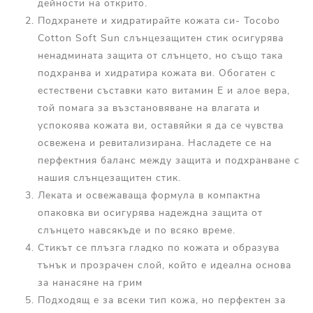
дейности на открито.
Подхранете и хидратирайте кожата си- Tocobo
Cotton Soft Sun слънцезащитен стик осигурява
ненадмината защита от слънцето, но също така
подхранва и хидратира кожата ви. Обогатен с
естествени съставки като витамин Е и алое вера,
той помага за възстановяване на влагата и
успокоява кожата ви, оставяйки я да се чувства
освежена и ревитализирана. Насладете се на
перфектния баланс между защита и подхранване с
нашия слънцезащитен стик.
Леката и освежаваща формула в компактна
опаковка ви осигурява надеждна защита от
слънцето навсякъде и по всяко време.
Стикът се плъзга гладко по кожата и образува
тънък и прозрачен слой, който е идеална основа
за нанасяне на грим
Подходящ е за всеки тип кожа, но перфектен за