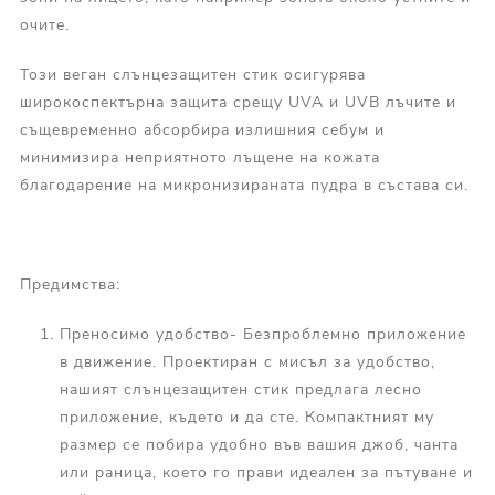
очите.
Този веган слънцезащитен стик осигурява
широкоспектърна защита срещу UVA и UVB лъчите и
същевременно абсорбира излишния себум и
минимизира неприятното лъщене на кожата
благодарение на микронизираната пудра в състава си.
Предимства:
Преносимо удобство- Безпроблемно приложение
в движение. Проектиран с мисъл за удобство,
нашият слънцезащитен стик предлага лесно
приложение, където и да сте. Компактният му
размер се побира удобно във вашия джоб, чанта
или раница, което го прави идеален за пътуване и