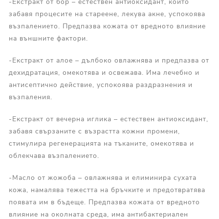
-Екстракт от бор – естествен антиоксидант, който
забавя процесите на стареене, лекува акне, успокоява
възпалението. Предпазва кожата от вредното влияние
на външните фактори.
-Екстракт от алое – дълбоко овлажнява и предпазва от
дехидратация, омекотява и освежава. Има лечебно и
антисептично действие, успокоява раздразнения и
възпаления.
-Екстракт от вечерна иглика – естествен антиоксидант,
забавя свързаните с възрастта кожни промени,
стимулира регенерацията на тъканите, омекотява и
облекчава възпалението.
-Масло от жожоба – овлажнява и елиминира сухата
кожа, намалява тежестта на бръчките и предотвратява
появата им в бъдеще. Предпазва кожата от вредното
влияние на околната среда, има антибактериален