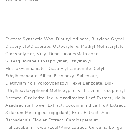
Състав: Synthetic Wax, Dibutyl Adipate, Butylene Glycol
Dicaprylate/Dicaprate, Octocrylene, Methyl Methacrylate
Crosspolymer, Vinyl Dimethicone/Methicone
Silsesquioxane Crosspolymer, Ethylhexyl
Methoxycinnamate, Dicaprylyl Carbonate, Cetyl
Ethylhexanoate, Silica, Ethylhexyl Salicylate,
Diethylamino Hydroxybenzoyl Hexyl Benzoate, Bis-
Ethylhexyloxyphenol Methoxyphenyl Triazine, Tocopheryl
Acetate, Ozokerite, Melia Azadirachta Leaf Extract, Melia
Azadirachta Flower Extract, Coccinia Indica Fruit Extract,
Solanum Melongena (eggplant) Fruit Extract, Aloe
Barbadensis Flower Extract, Cardiospermum
Halicacabum Flower/Leaf/Vine Extract, Curcuma Longa