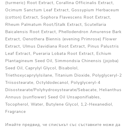
(turmeric) Root Extract, Corallina Officinalis Extract,
Ocimum Sanctum Leaf Extract, Gossypium Herbaceum
(cotton) Extract, Sophora Flavescens Root Extract,
Rheum Palmatum Root/Stalk Extract, Scutellaria
Baicalensis Root Extract, Phellodendron Amurense Bark
Extract, Oenothera Biennis (evening Primrose) Flower
Extract, Ulmus Davidiana Root Extract, Pinus Palustris
Leaf Extract, Pueraria Lobata Root Extract, Echium
Plantagineum Seed Oil, Simmondsia Chinensis (jojoba)
Seed Oil, Caprylyl Glycol, Bisabolol,
Triethoxycaprylylsilane, Titanium Dioxide, Polyglyceryl-2
Triisostearate, Octyldodecanol, Polyglyceryl-4
Diisostearate/Polyhydroxystearate/Sebacate, Helianthus
Annuus (sunflower) Seed Oil Unsaponifiables,
Tocopherol, Water, Butylene Glycol, 1,2-Hexanediol,
Fragrance
Имайте предвид, че списъкът със съставките може да