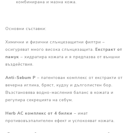
комбинирана и мазна кожа.
Основни съставки:
Химични и физични слънцезащитни филтри –
осигуряват много висока слънцезащита.
Екстракт от
памук
– хидратира кожата и я предпазва от външни
въздействия.
Anti-Sebum P
– патентован комплекс от екстракти от
вечерна иглика, бряст, кудзу и дълголистен бор.
Възстановява водно-масления баланс в кожата и
регулира секрецията на себум.
Herb AC комплекс от 4 билки
– имат
противовъзпалителен ефект и успокояват кожата.