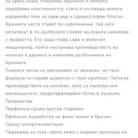
за зряла кожа. Намалява бръчките и петната,
подобрява еластичността, стяга и изглажда кожата,
изравнява тена за свеж вид и здравословен блясък.
Бръчките често стават по-забележими, тъй като
колагенът в по-дълбоките слоеве на кожата намалява
с възрастта. Ето защо Hada Labo е включил
ниацинамид, който насърчава производството на
колаген в дермата и намалява дълбочината на
бръчките.
Тъмните петна се причиняват от меланин, но тази
формула се справя директно с този проблем. Потиска
производството на меланин, като се насочва към
меланоцитите, предотвратявайки петна и лунички.
Предимства
:
Перфектна грижа п
ротив стареене
.
Ефикасно въздейства на ф
ини линии и бръчки
.
Срещу х
иперпигментация
.
Подходящ за суха, зряла кожа с видими признаци на