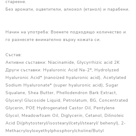
стареене.
Без аромати, оцветители, алкохол (етанол) и парабени.
Начин на употреба: Вземете подходящо количество и
го разнесете внимателно върху кожата си.
Състав:
Активни съставки
: Niacinamide, Glycyrrhizic acid 2K
Други съставки
: Hyaluronic Acid Na-2*, Hydrolyzed
Hyaluronic Acid* (nanoized hyaluronic acid), Acetylated
Sodium Hyaluronate* (super hyaluronic acid), Sugar
Squalane, Shea Butter, Phellodendron Bark Extract,
Glyceryl Glucoside Liquid, Petrolatum, BG, Concentrated
Glycerin, POE Hydrogenated Castor Oil, Pentylene
Glycol, Meadowfoam Oil, Diglycerin, Cetanol, Dilinoleic
Acid Di(phytosteryl/isostearyl/cetyl/stearyl/ behenyl), 2-
Methacryloyloxyethylphosphorylcholine/Butyl