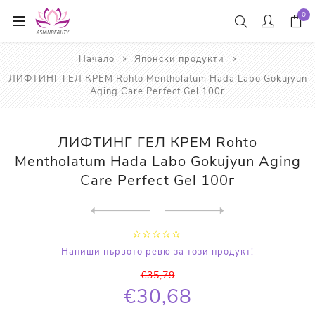
0
Начало
Японски продукти
ЛИФТИНГ ГЕЛ КРЕМ Rohto Mentholatum Hada Labo Gokujyun
Aging Care Perfect Gel 100г
ЛИФТИНГ ГЕЛ КРЕМ Rohto
Mentholatum Hada Labo Gokujyun Aging
Care Perfect Gel 100г
Next
product
Previous product
ПОЧИСТВАЩО ОЛИО KOSÉ Softy...
Напиши първото ревю за този продукт!
€35,79
€30,68