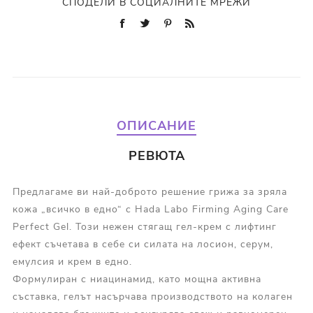
СПОДЕЛИ В СОЦИАЛНИТЕ МРЕЖИ
ОПИСАНИЕ
РЕВЮТА
Предлагаме ви
най-доброто решение грижа за
зряла
кожа „всичко в едно“ с Hada Labo Firming Aging Care
Perfect Gel. Този нежен стягащ гел-крем с лифтинг
ефект съчетава в себе си силата на лосион, серум,
емулсия и крем в едно.
Формулиран с ниацинамид, като мощна активна
съставка, гелът насърчава производството на колаген