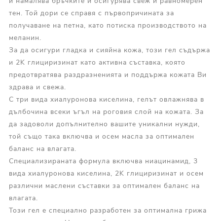
и намалява бръчките и осигурява свеж и равномерен
тен. Той дори се справя с първопричината за
получаване на петна, като потиска производството на
меланин.
За да осигури гладка и сияйна кожа, този гел съдържа
и 2K глициризинат като активна съставка, която
предотвратява раздразненията и поддържа кожата Ви
здрава и свежа.
С три вида хиалуронова киселина, гелът овлажнява в
дълбочина всеки ъгъл на роговия слой на кожата. За
да задоволи допълнително вашите уникални нужди,
той също така включва и осем масла за оптимален
баланс на влагата.
Специализираната формула включва ниацинамид, 3
вида хиалуронова киселина, 2K глициризинат и осем
различни маслени съставки за оптимален баланс на
влагата.
Този гел е специално разработен за оптимална грижа