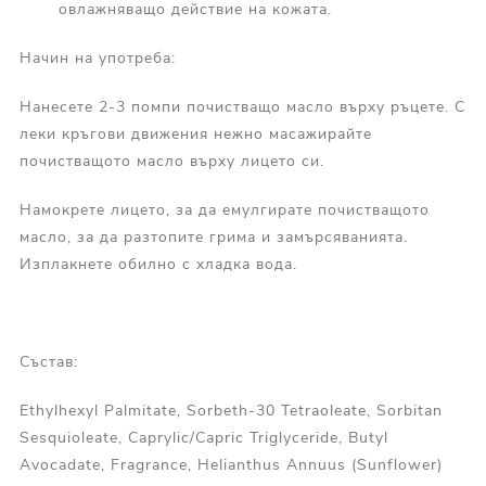
овлажняващо действие на кожата.
Начин на употреба:
Нанесете 2-3 помпи почистващо масло върху ръцете. С
леки кръгови движения нежно масажирайте
почистващото масло върху лицето си.
Намокрете лицето, за да емулгирате почистващото
масло, за да разтопите грима и замърсяванията.
Изплакнете обилно с хладка вода.
Състав:
Ethylhexyl Palmitate, Sorbeth-30 Tetraoleate, Sorbitan
Sesquioleate, Caprylic/Capric Triglyceride, Butyl
Avocadate, Fragrance, Helianthus Annuus (Sunflower)