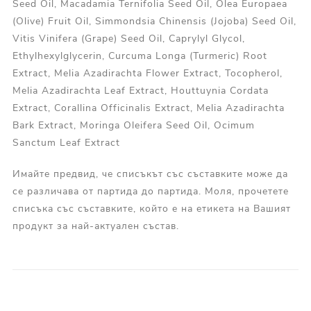
Seed Oil, Macadamia Ternifolia Seed Oil, Olea Europaea
(Olive) Fruit Oil, Simmondsia Chinensis (Jojoba) Seed Oil,
Vitis Vinifera (Grape) Seed Oil, Caprylyl Glycol,
Ethylhexylglycerin, Curcuma Longa (Turmeric) Root
Extract, Melia Azadirachta Flower Extract, Tocopherol,
Melia Azadirachta Leaf Extract, Houttuynia Cordata
Extract, Corallina Officinalis Extract, Melia Azadirachta
Bark Extract, Moringa Oleifera Seed Oil, Ocimum
Sanctum Leaf Extract
Имайте предвид, че списъкът със съставките може да
се различава от партида до партида. Моля, прочетете
списъка със съставките, който е на етикета на Вашият
продукт за най-актуален състав.