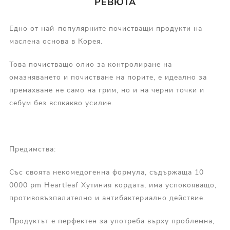
РЕВЮТА
Едно от най-популярните почистващи продукти на
маслена основа в Корея.
Това почистващо олио за контролиране на
омазняването и почистване на порите, е идеално за
премахване не само на грим, но и на черни точки и
себум без всякакво усилие.
Предимства:
Със своята некомедогенна формула, съдържаща 10
0000 pm Heartleaf Хутиния кордата, има успокояващо,
противовъзпалително и антибактериално действие.
Продуктът е перфектен за употреба върху проблемна,