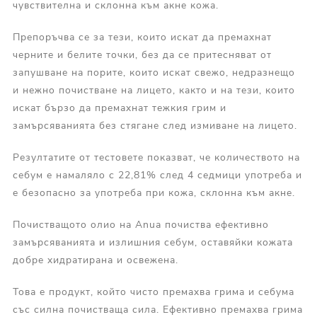
чувствителна и склонна към акне кожа.
Препоръчва се за тези, които искат да премахнат
черните и белите точки, без да се притесняват от
запушване на порите, които искат свежо, недразнещо
и нежно почистване на лицето, както и на тези, които
искат бързо да премахнат тежкия грим и
замърсяванията без стягане след измиване на лицето.
Резултатите от тестовете показват, че количеството на
себум е намаляло с 22,81% след 4 седмици употреба и
е безопасно за употреба при кожа, склонна към акне.
Почистващото олио на Anua почиства ефективно
замърсяванията и излишния себум, оставяйки кожата
добре хидратирана и освежена.
Това е продукт, който чисто премахва грима и себума
със силна почистваща сила. Ефективно премахва грима