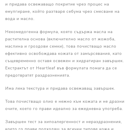
и придава освежаващо покритие чрез процес на
емулгиране, който разтваря себума чрез смесване на
вода и масло.
Некомедогенна формула, която съдържа масла на
растителна основа (включително масло от жожоба,
маслина и гроздови семки), това почистващо масло
ефективно освобождава кожата от замърсявания, като
същевременно оставя освежен и хидратиран завършек.
Екстрактът от Heartleaf във формулата помага да се
предотвратят раздразненията.
Има лека текстура и придава освежаващ завършек.
Това почистващо олио е нежно към кожата и не дразни
очите, което го прави идеално за ежедневна употреба.
Завършен тест за хипоалергенност и нераздразнения,
което го прави подходящ за всички типове кожа и