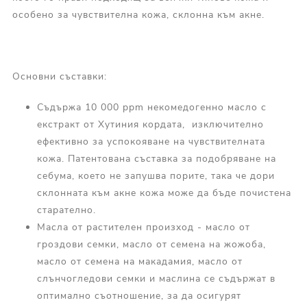
особено за чувствителна кожа, склонна към акне.
Основни съставки:
Съдържа 10 000 ppm некомедогенно масло с
екстракт от Хутиния кордата, изключително
ефективно за успокояване на чувствителната
кожа. Патентована съставка за подобряване на
себума, което не запушва порите, така че дори
склонната към акне кожа може да бъде почистена
старателно.
Масла от растителен произход - масло от
гроздови семки, масло от семена на жожоба,
масло от семена на макадамия, масло от
слънчогледови семки и маслина се съдържат в
оптимално съотношение, за да осигурят