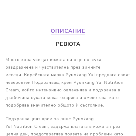
ОПИСАНИЕ
РЕВЮТА
Много хора усещат кожата си още по-суха,
раздразнена и чувствителна през зимните
месеци. Корейската марка Pyunkang Yul предлага своят
невероятен Подхранващ крем Pyunkang Yul Nutrition
Cream, който интензивно овлажнява и подхранва в
дълбочина сухата кожа, озарява и омекотява, като
подобрява значително общото ѝ състояние.
Подхранващият крем за лице Pyunkang
Yul Nutrition Cream, задържа влагата в кожата през
целия ден, предотвратява появата на проблеми като