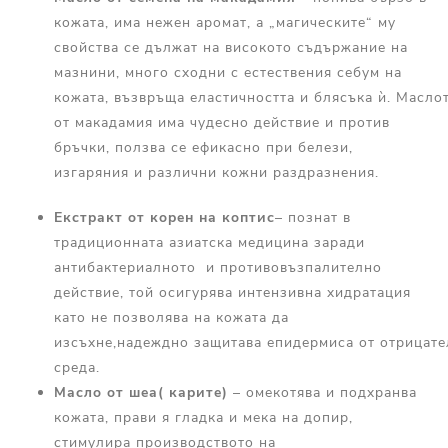
кожата, има нежен аромат, а „магическите“ му
свойства се дължат на високото съдържание на
мазнини, много сходни с естествения себум на
кожата, възвръща еластичността и блясъка ѝ. Масло
от макадамия има чудесно действие и против
бръчки, ползва се ефикасно при белези,
изгаряния и различни кожни раздразнения.
Екстракт от корен на
коптис
– познат в
традиционната азиатска медицина заради
антибактериалното и противовъзпалително
действие, той осигурява интензивна хидратация
като не позволява на кожата да
изсъхне,надеждно защитава епидермиса от отрицате
среда.
Масло
от
шеа
( карите)
– омекотява и подхранва
кожата, прави я гладка и мека на допир,
стимулира производството на