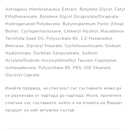
Astragalus Membranaceus Extract, Butylene Glycol, Cetyl
Ethylhexanoate, Butylene Glycol Dicaprylate/Dicaprate,
Hydrogenated Polydecene, Butyrospermum Parkii (Shea)
Butter, Cyclopentasiloxane, Cetearyl Alcohol, Macadamia
Ternifolia Seed Oil, Polysorbate 60, 1,2-Hexanediol,
Beeswax, Glyceryl Stearate, Cyclohexasiloxane, Sodium
Hyaluronate, Sorbitan Sesquioleate, Sodium
Acrylate/Sodium Acryloyldimethyl Taurate Copolymer,
Isohexadecane, Polysorbate 80, PEG-100 Stearate,
Glyceryl Caprate
Имайте предвид, че списъкът със съставките може да
се различава от партида до партида. Моля, прочетете
списъка със съставките, който е на етикета на Вашият
продукт за най-актуален състав.