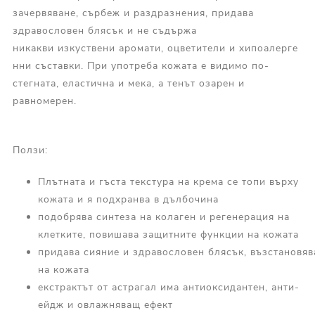
зачервяване, сърбеж и раздразнения, придава
здравословен блясък и не съдържа
никакви изкуствени аромати, оцветители и хипоалерге
нни съставки. При употреба кожата е видимо по-
стегната, еластична и мека, а тенът озарен и
равномерен.
Ползи:
Плътната и гъста текстура на крема се топи върху
кожата и я подхранва в дълбочина
подобрява синтеза на колаген и регенерация на
клетките, повишава защитните функции на кожата
придава сияние и здравословен блясък, възстановяв
на кожата
екстрактът от астрагал има антиоксидантен, анти-
ейдж и овлажняващ ефект