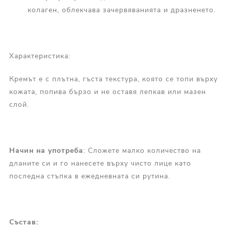
колаген, облекчава зачервяванията и дразненето.
Характеристика:
Кремът е с плътна, гъста текстура, която се топи върху
кожата, попива бързо и не оставя лепкав или мазен
слой.
Начин на употреба
: Сложете малко количество на
дланите си и го нанесете върху чисто лице като
последна стъпка в ежедневната си рутина.
Състав: