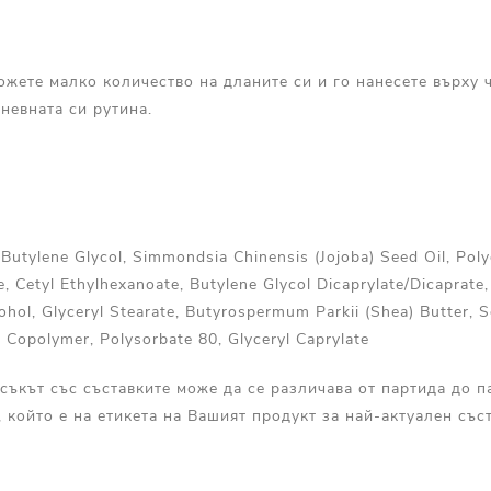
ложете малко количество на дланите си и го нанесете върху 
невната си рутина.
 Butylene Glycol, Simmondsia Chinensis (Jojoba) Seed Oil, Poly
, Cetyl Ethylhexanoate, Butylene Glycol Dicaprylate/Dicaprate
cohol, Glyceryl Stearate, Butyrospermum Parkii (Shea) Butter,
 Copolymer, Polysorbate 80, Glyceryl Caprylate
съкът със съставките може да се различава от партида до п
, който е на етикета на Вашият продукт за най-актуален съст