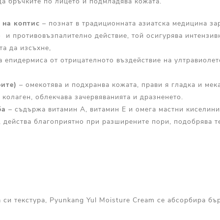
да бръчките по лицето и подмладява кожата.
 на
коптис
– познат в традиционната азиатска медицина за
 и противовъзпалително действие, той осигурява интензивн
та да изсъхне,
 епидермиса от отрицателното въздействие на ултравиолет
рите)
– омекотява и подхранва кожата, прави я гладка и мек
 колаген, облекчава зачервяванията и дразненето.
ба
– съдържа витамин А, витамин Е и омега мастни киселин
, действа благоприятно при разширените пори, подобрява т
 си текстура, Pyunkang Yul Moisture Cream се абсорбира бъ