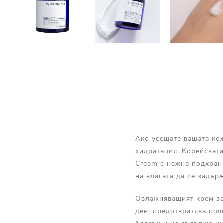
Ако усещате вашата кож
хидратация. Корейската
Cream с нежна подхран
на влагата да се задър
Овлажняващият крем за 
ден, предотвратява поя