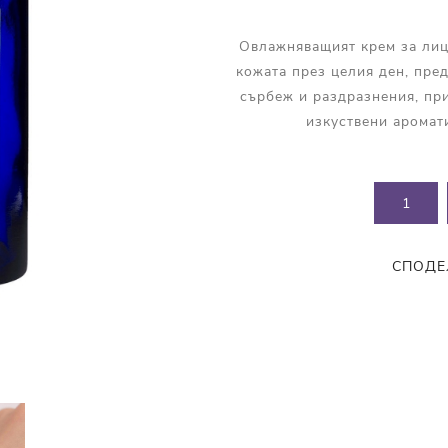
Прополис
Комбинирана Кожа
Витамин С
Овлажняващият крем за лице
кожата през целия ден, пре
Витамин Е
сърбеж и раздразнения, пр
Муцин от Охлюв
изкуствени аромат
Ретинол
СПОДЕ