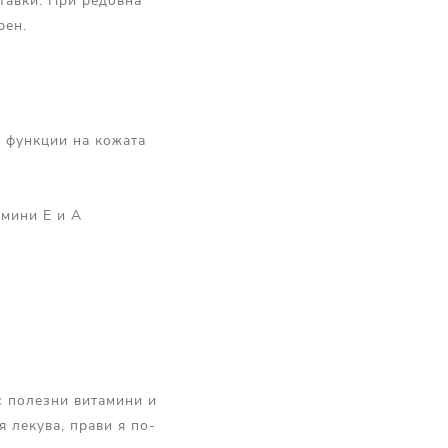
тавки. При редовна
рен.
е функции на кожата
амини E и A
с полезни витамини и
 лекува, прави я по-