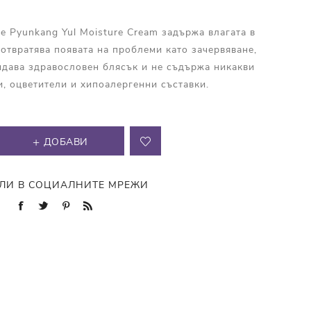
 Pyunkang Yul Moisture Cream задържа влагата в
дотвратява появата на проблеми като зачервяване,
идава здравословен блясък и не съдържа никакви
и, оцветители и хипоалергенни съставки.
ДОБАВИ
ЛИ В СОЦИАЛНИТЕ МРЕЖИ