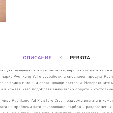
ОПИСАНИЕ
РЕВЮТА
а суха, лющеща се и чувствителна, вероятно кожата ви се 
 марка Pyunkang Yul е разработила специален продукт Pyun
ваща грижа и мощни овлажняващи съставки. Невероятните м
жи в кожата, като подобрява значително общото ѝ състояние
лице Pyunkang Yul Moisture Cream задържа влагата в кожат
вата на проблеми като зачервяване, сърбеж и раздразнения