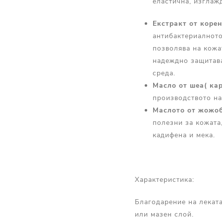
еластична, изглаж
Екстракт от корен
антибактериалното
позволява на кожа
надеждно защитава
среда.
Масло
от
шеа
( ка
производството на
Маслото
от
жожо
полезни за кожата
кадифена и мека.
Характеристика:
Благодарение на леката
или мазен слой.