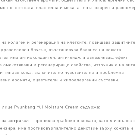
какви изкуствени аромати, оцветители и хипоалергенни със
мо по-стегната, еластична и мека, а тенът озарен и равноме
 на колаген и регенерация на клетките, повишава защитнит
здравословен блясък, възстановява баланса на кожата
рагал има антиоксидантен, анти-ейдж и овлажняващ ефект
а омекотяващи и регенериращи свойства, източник е на вит
и типове кожа, включително чувствителна и проблемна
вени аромати, оцветители и хипоалергенни съставки.
 лице Pyunkang Yul Moisture Cream съдържа:
на
астрагал
– прониква дълбоко в кожата, като я изпълва 
низира, има противовъзпалително действие върху кожата и я