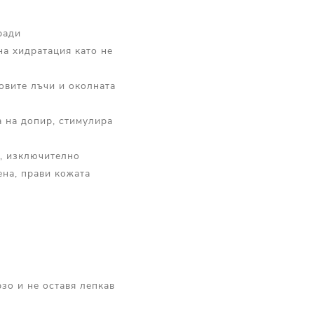
ради
а хидратация като не
овите лъчи и околната
а на допир, стимулира
и, изключително
ена, прави кожата
рзо и не оставя лепкав