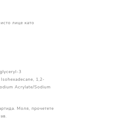
чисто лице като
glyceryl-3
, Isohexadecane, 1,2-
 Sodium Acrylate/Sodium
артида. Моля, прочетете
ав.