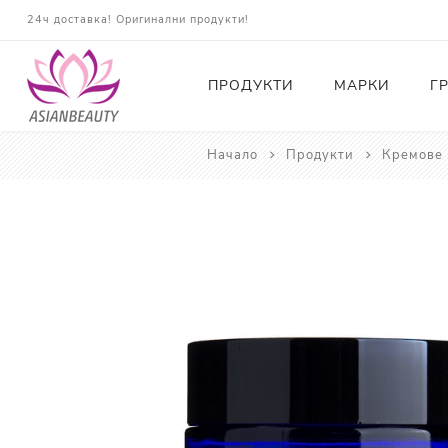
24ч доставка! Оригинални продукти!
ПРОДУКТИ
МАРКИ
Г
Начало
Продукти
Кремове 
Почистващи
Тонери
Есенции
Серуми
Околоочна грижа
Кремове и Хидратация
Слънцезащита
Комплекти
Карти за Подарък