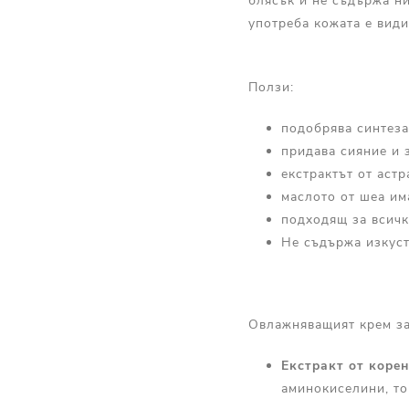
блясък и не съдържа ни
употреба кожата е види
Ползи:
подобрява синтеза
придава сияние и 
екстрактът от аст
маслото от шеа им
подходящ за всичк
Не съдържа изкуст
Овлажняващият крем за
Екстракт
от
корен
аминокиселини, то