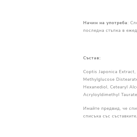
Начин на употреба
: С
последна стъпка в ежед
Състав:
Coptis Japonica Extract,
Methylglucose Distearate
Hexanediol, Cetearyl Al
Acryloyldimethyl Taurate
Имайте предвид, че спи
списъка със съставките