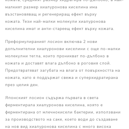
малкият размер хиалуронова киселина има
възстановяващ и регенериращ ефект върху
кожата. Тези най-малки молекули хиалуронова
киселина имат и анти-стареещ ефект върху кожата.
Преформулираният лосион включва 2 нови
допълнителни хиалуронови киселини с още по-малки
молекулни тегла, които проникват по-дълбоко в
кожата и доставят влага дълбоко в роговия слой.
Предотвратяват загубата на влага от повърхността на
кожата, като я поддържат свежа и суперхидратирана
през целия ден.
Японският лосион съдържа първата в света
ферментирала хиалуронова киселина, която е
ферментирана от млечнокисели бактерии, използвани
за производството на саке, което води до създаване
на нов вид хиалуронова киселина с много висока