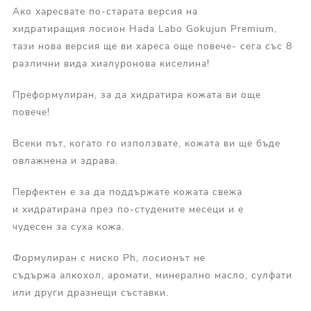
Ако харесвате по-старата версия на
хидратиращия лосион Hada Labo Gokujun Premium,
тази нова версия ще ви хареса още повече- сега със 8
различни вида хиалуронова киселина!
Преформулиран, за да хидратира кожата ви още
повече!
Всеки път, когато го използвате, кожата ви ще бъде
овлажнена и здрава.
Перфектен е за да поддържате кожата свежа
и хидратирана през по-студените месеци и е
чудесен за суха кожа.
Формулиран с ниско Ph, лосионът не
съдържа алкохол, аромати, минерално масло, сулфати
или други дразнещи съставки.