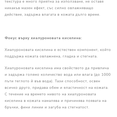
текстура е много приятна за използване, не оставя
никакъв мазен ефект, със силно овлажняващо
действие, задържа влагата в кожата дълго време.
Фокус върху хиалуроновата киселина:
Хиалуроновата киселина е естествен компонент, който
поддържа кожата овлажнена, гладка и стегната.
Хиалуроновата киселина има свойството да привлича
и задържа голямо количество вода или влага (до 1000
пъти теглото й във вода). Тази способност, освен
всичко друго, придава обем и еластичност на кожата.
С течение на времето нивото на хиалуроновата
киселина в кожата намалява и причинява появата на
бръчки, фини линии и загуба на стегнатост.