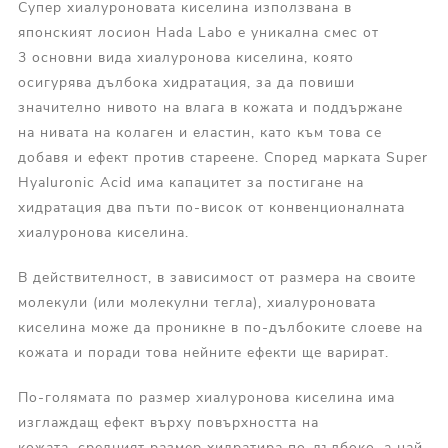
Супер хиалуроновата киселина използвана в
японският лосион Hada Labo е уникална смес от
3 основни вида хиалуронова киселина, която
осигурява дълбока хидратация, за да повиши
значително нивото на влага в кожата и поддържане
на нивата на колаген и еластин, като към това се
добавя и ефект против стареене. Според марката Super
Hyaluronic Acid има капацитет за постигане на
хидратация два пъти по-висок от конвенционалната
хиалуронова киселина.
В действителност, в зависимост от размера на своите
молекули (или молекулни тегла), хиалуроновата
киселина може да проникне в по-дълбоките слоеве на
кожата и поради това нейните ефекти ще варират.
По-голямата по размер хиалуронова киселина има
изглаждащ ефект върху повърхността на
кожата, средният размер хидратира по-дълбоко, а най-