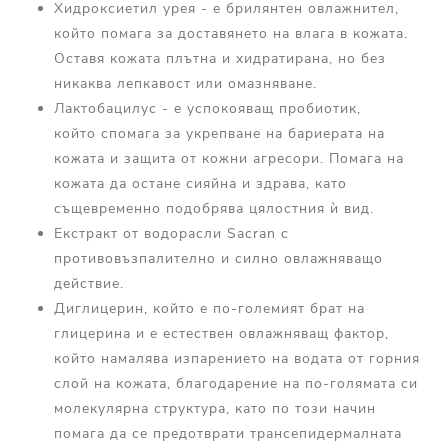
Хидроксиетил урея - е брилянтен овлажнител,
който помага за доставянето на влага в кожата.
Оставя кожата плътна и хидратирана, но без
никаква лепкавост или омазняване.
Лактобацилус - е успокояващ пробиотик,
който спомага за укрепване на бариерата на
кожата и защита от кожни агресори. Помага на
кожата да остане сияйна и здрава, като
същевременно подобрява цялостния ѝ вид.
Екстракт от водорасли Sacran с
противовъзпалително и силно овлажняващо
действие.
Диглицерин, който е по-големият брат на
глицерина и е естествен овлажняващ фактор,
който намалява изпарението на водата от горния
слой на кожата, благодарение на по-голямата си
молекулярна структура, като по този начин
помага да се предотврати трансепидермалната