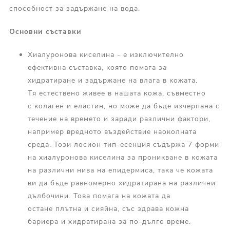
способност за задържане на вода.
Основни съставки
Хиалуронова киселина - е изключително
ефективна съставка, която помага за
хидратиране и задържане на влага в кожата.
Тя естествено живее в нашата кожа, съвместно
с колаген и еластин, но може да бъде изчерпана с
течение на времето и заради различни фактори,
например вредното въздействие наоколната
среда. Този лосион тип-есенция съдържа 7 форми
на хиалуронова киселина за проникване в кожата
на различни нива на епидермиса, така че кожата
ви да бъде равномерно хидратирана на различни
дълбочини. Това помага на кожата да
остане плътна и сияйна, със здрава кожна
бариера и хидратирана за по-дълго време.