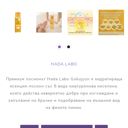
HADA LABO
Премиум лосионът Hada Labo Gokujyun е хидратираща
есенция-лосион със 8 вида хиалуронова киселина,
която действа невероятно добре при изглаждане и
запълване на бръчки и подобряване на външния вид
на фините линии.