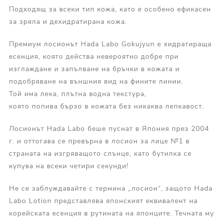
Подходящ за всеки тип кожа, като е особено ефикасен
за зряла и дехидратирана кожа.
Премиум лосионът Hada Labo Gokujyun е хидратираща
есенция, която действа невероятно добре при
изглаждане и запълване на бръчки в кожата и
подобряване на външния вид на фините линии.
Той има лека, плътна водна текстура,
която попива бързо в кожата без никаква лепкавост.
Лосионът Hada Labo беше пуснат в Япония през 2004
г. и оттогава се превърна в лосион за лице №1 в
страната на изгряващото слънце, като бутилка се
купува на всеки четири секунди!
Не се заблуждавайте с термина „лосион“, защото Hada
Labo Lotion представлява японският еквивалент на
корейската есенция в рутината на японците. Течната му