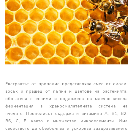
Екстрактът от прополис представлява смес от смоли,
восък и прашец от пъпки и цветове на растенията,
обогатена с ензими и подложена на млечно-кисела
ферментация в храносмилателната система на
пчелите. Прополисът съдържа и витамини A, B1, B2,
B6, C, E, както и множество микроелементи. Има
свойството да обезболява и ускорява заздравяването