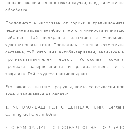
на рани, включително в тежки случаи, след хирургична
обработка.
Прополисът е използван от години в традиционната
медицина заради антибиотичното и имуностимулиращо
действие. Той подхранва, защитава и успокоява
чувствителната кожа. Прополисът е ценна козметична
съставка, тъй като има антибактериален, анти-акне и
противовъзпалителен ефект. Успокоява кожата,
премахва зачервяванията и раздразненията и я
защитава. Той е чудесен антиоксидант.
Ето някои от нашите продукти, които са ефикасни при
акне и заличаване на белези:
1. УСПОКОЯВАЩ ГЕЛ С ЦЕНТЕЛА IUNIK Centella
Calming Gel Cream 60мл
2. СЕРУМ ЗА ЛИЦЕ С ЕКСТРАКТ ОТ ЧАЕНО ДЪРВО