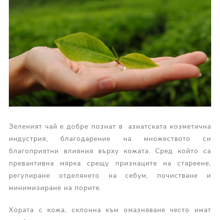
Зеленият чай е добре познат в азиатската козметична
индустрия, благодарение на множеството си
благоприятни влияния върху кожата. Сред който са
превантивна мярка срещу признаците на стареене,
регулиране отделянето на себум, почистване и
минимизиране на порите.
Хората с кожа, склонна към омазняване често имат