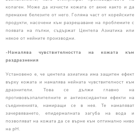
колаген. Може да изчисти кожата от акне както и да
премахне белезите от него. Голяма част от корейските
продукти, насочени към разрешаване на проблемите с
появата на пъпки, съдържат Центела Азиатика или
някое от нейните производни.
-
Намалява чувствителността
на кожата
към
раздразнения
Установено е, че центела азиатика има защитен ефект
върху кожата и намалява нейната чувствителност към
дразнители. Това се дължи главно на
противовъзпалителните и антиоксидантни ефекти на
съединенията, намиращи се в нея. Те намаляват
зачервяването, епидермалната загуба на вода и
позволяват на кожата да се върне към оптимално ниво
на pH.