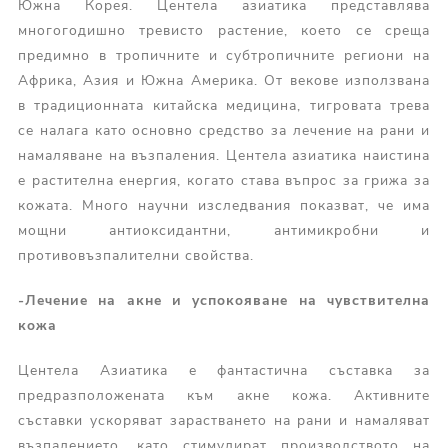
Южна Корея. Центела азиатика представлява
многогодишно тревисто растение, което се среща
предимно в тропичните и субтропичните региони на
Африка, Азия и Южна Америка. От векове използвана
в традиционната китайска медицина, тигровата трева
се налага като основно средство за лечение на рани и
намаляване на възпаления. Центела азиатика наистина
е растителна енергия, когато става въпрос за грижа за
кожата. Много научни изследвания показват, че има
мощни антиоксидантни, антимикробни и
противовъзпалителни свойства.
-
Лечение на акне и успокояване на чувствителна
кожа
Центела Азиатика е фантастична съставка за
предразположената към акне кожа. Активните
съставки ускоряват зарастването на рани и намаляват
възпалението, като стимулират производството на