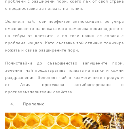
проблеми с разширени пори, което пък от своя страна
е предпоставка за появата на пъпки.
Зеленият чай, този перфектен антиоксидант, регулира
омазняването на кожата като намалява производството
на себум от клетките, а по този начин се справя с
проблема изцяло. Като съставка той отлично тонизира
кожата и свива разширените пори.
Почиствайки до съвършенство запушените пори,
зеленият чай предотвратява появата на пъпки и кожни
раздразнения. Зеленият чай в козметичните продукти
от Азия, притежава антибактериални и
противовъзпалителни свойства.
Прополис