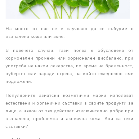
На много от нас се е случвало да се събудим с
възпалена кожа или акне.
В повечето случаи, тази поява е обусловена от
хормонални промени или хормонален дисбаланс, при
употреба на някои лекарства, по време на бременност,
пубертет или заради стреса, на който ежедневно сме
подложени.
Популярните азиатски козметични марки използват
естествени и органични съставки в своите продукти за
лице, а някои от тях действат изключително добре при
възпалена, проблемна и акнеична кожа. Кои са тези
съставки?