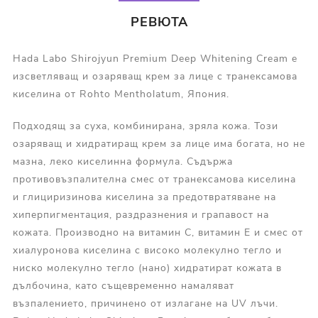
РЕВЮТА
Hada Labo Shirojyun Premium Deep Whitening Cream е
изсветляващ и озаряващ крем за лице с транексамова
киселина от Rohto Mentholatum, Япония.
Подходящ за суха, комбинирана, зряла кожа. Този
озаряващ и хидратиращ крем за лице има богата, но не
мазна, леко киселинна формула. Съдържа
противовъзпалителна смес от транексамова киселина
и глициризинова киселина за предотвратяване на
хиперпигментация, раздразнения и грапавост на
кожата. Производно на витамин С, витамин Е и смес от
хиалуронова киселина с високо молекулно тегло и
ниско молекулно тегло (нано) хидратират кожата в
дълбочина, като същевременно намаляват
възпалението, причинено от излагане на UV лъчи.