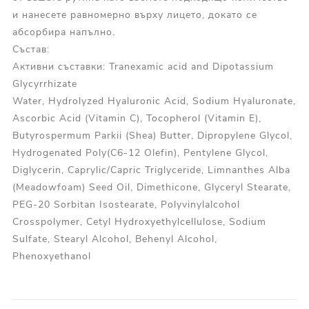
и нанесете равномерно върху лицето, докато се
абсорбира напълно.
Състав:
Активни съставки: Tranexamic acid and Dipotassium
Glycyrrhizate
Water, Hydrolyzed Hyaluronic Acid, Sodium Hyaluronate,
Ascorbic Acid (Vitamin C), Tocopherol (Vitamin E),
Butyrospermum Parkii (Shea) Butter, Dipropylene Glycol,
Hydrogenated Poly(C6-12 Olefin), Pentylene Glycol,
Diglycerin, Caprylic/Capric Triglyceride, Limnanthes Alba
(Meadowfoam) Seed Oil, Dimethicone, Glyceryl Stearate,
PEG-20 Sorbitan Isostearate, Polyvinylalcohol
Crosspolymer, Cetyl Hydroxyethylcellulose, Sodium
Sulfate, Stearyl Alcohol, Behenyl Alcohol,
Phenoxyethanol