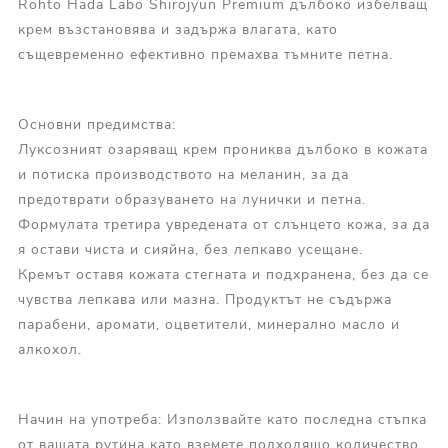
Rohto Hada Labo Shirojyun Premium дълбоко избелващ
крем възстановява и задържа влагата, като
същевременно ефективно премахва тъмните петна.
Основни п
редимства:
Луксозният озаряващ крем прониква дълбоко в кожата
и потиска производството на меланин, за да
предотврати образуването на лунички и петна.
Формулата третира увредената от слънцето кожа, за да
я остави чиста и сияйна, без лепкаво усещане.
Кремът оставя кожата стегната и подхранена, без да се
чувства лепкава или мазна. Продуктът не съдържа
парабени, аромати, оцветители, минерално масло и
алкохол.
Начин на употреба: Използвайте като последна стъпка
от вашата рутина като вземете подходящо количество