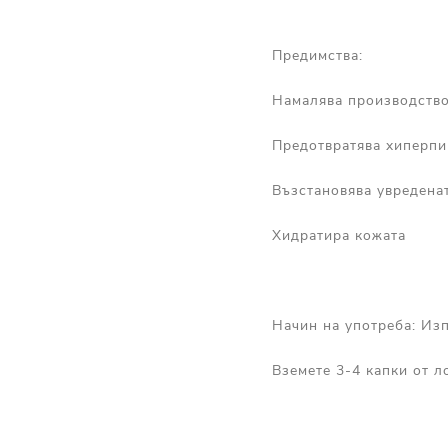
Предимства:
Намалява производство
Предотвратява хиперпи
Възстановява увредена
Хидратира кожата
Начин на употреба: Изп
Вземете 3-4 капки от л