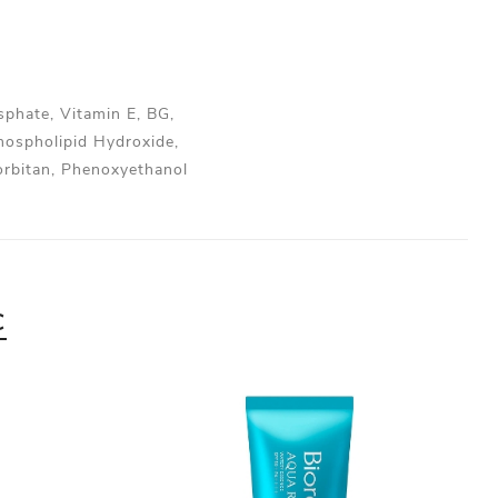
phate, Vitamin E, BG,
hospholipid Hydroxide,
orbitan, Phenoxyethanol
С