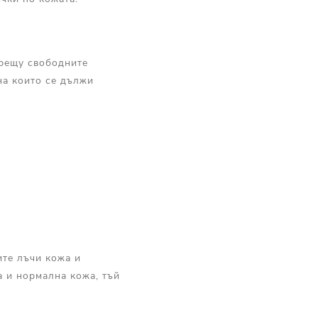
срещу свободните
на които се дължи
ите лъчи кожа и
а и нормална кожа, тъй