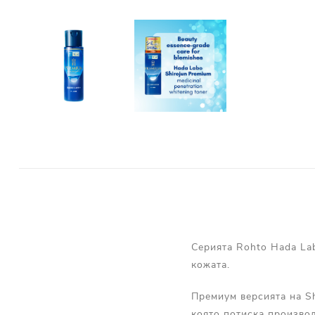
Серията Rohto Hada Lab
кожата.
Премиум версията на Sh
която потиска производ