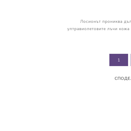
Прополис
Комбинирана Кожа
Витамин С
Лосионът прониква дъл
Витамин Е
ултравиолетовите лъчи кожа 
Муцин от Охлюв
Ретинол
СПОДЕ