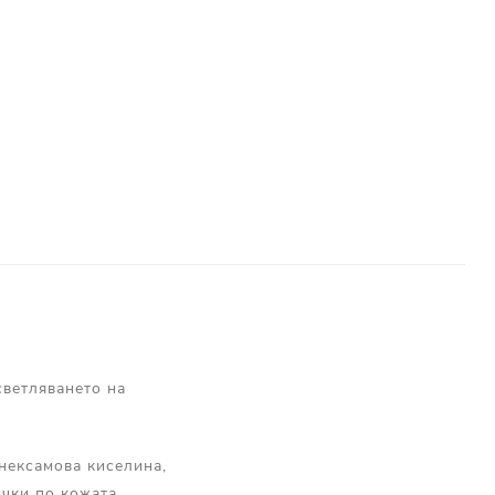
светляването на
анексамова киселина,
чки по кожата.