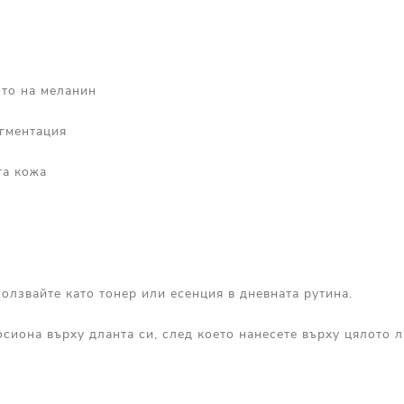
то на меланин
гментация
та кожа
олзвайте като тонер или есенция в дневната рутина.
осиона върху дланта си, след което нанесете върху цялото л