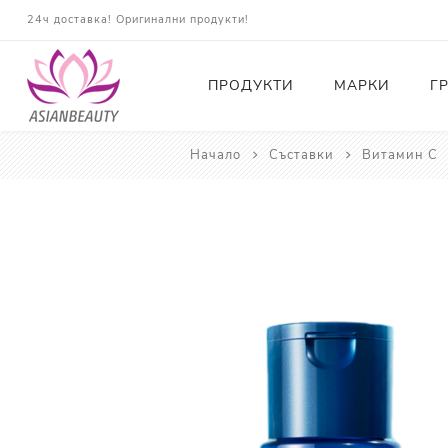
24ч доставка! Оригинални продукти!
ПРОДУКТИ
МАРКИ
Г
Начало
Съставки
Витамин С
Почистващи
Тонери
Есенции
Серуми
Околоочна грижа
Кремове и Хидратация
Слънцезащита
Комплекти
Карти за Подарък