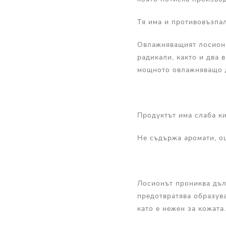
Тя има и противовъзпал
Овлажняващият лосион 
радикали, както и два 
мощното овлажняващо 
Продуктът има слаба к
Не съдържа аромати, оц
Лосионът прониква дъл
предотвратява образува
като е нежен за кожата.