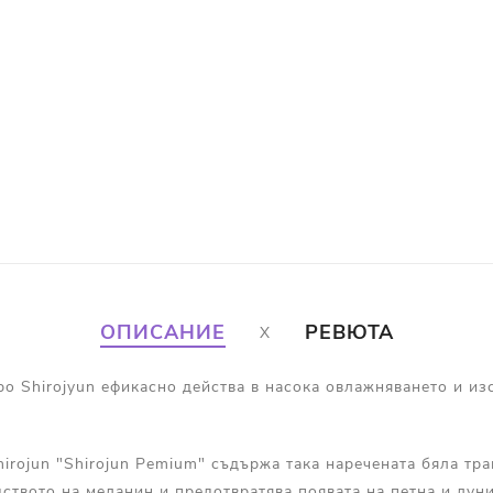
ОПИСАНИЕ
РЕВЮТА
o Shirojyun ефикасно действа в насока овлажняването и из
irojun "Shirojun Pemium" съдържа така наречената бяла тр
ството на меланин и предотвратява появата на петна и луни