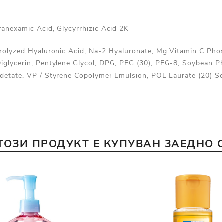
nexamic Acid, Glycyrrhizic Acid 2K
olyzed Hyaluronic Acid, Na-2 Hyaluronate, Mg Vitamin C Phos
Diglycerin, Pentylene Glycol, DPG, PEG (30), PEG-8, Soybean P
Edetate, VP / Styrene Copolymer Emulsion, POE Laurate (20) S
ТОЗИ ПРОДУКТ Е КУПУВАН ЗАЕДНО 