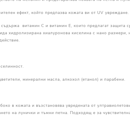
ителен ефект, който предпазва кожата ви от UV увреждане.
съдържа витамин С и витамин Е, които предлагат защита 
вида хидролизирана хиалуронова киселина с нано размери, 
действие.
иселинност.
ветители, минерални масла, алкохол (етанол) и парабени.
боко в кожата и възстановява увредената от ултравиолетов
нето на лунички и тъмни петна. Подходящ е за чувствителн