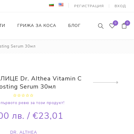
РЕГИСТРАЦИЯ
ВХОД
0
0
ТИ
ГРИЖА ЗА КОСА
БЛОГ
sting Serum 30мл
ИЦЕ Dr. Althea Vitamin C
Next
osting Serum 30мл
product
първото ревю за този продукт!
00 лв. / €23,01
DR. ALTHEA