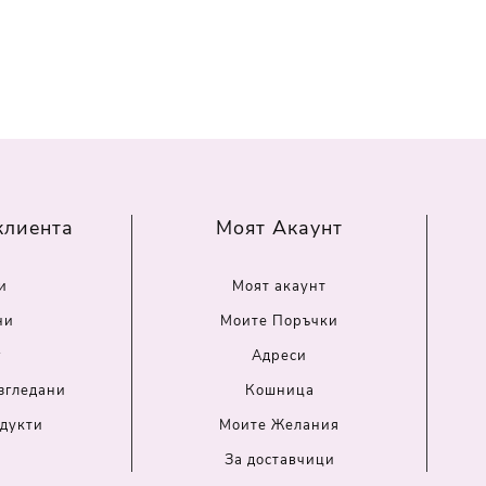
клиента
Моят Акаунт
и
Моят акаунт
ни
Моите Поръчки
г
Адреси
згледани
Кошница
дукти
Моите Желания
За доставчици