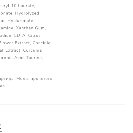
ceryl-10 Laurate,
ronate, Hydrolyzed
ium Hyaluronate,
thamine, Xanthan Gum,
sodium EDTA, Citrus
Flower Extract, Coccinia
af Extract, Curcuma
uronic Acid, Taurine,
артида. Моля, прочетете
ав.
С