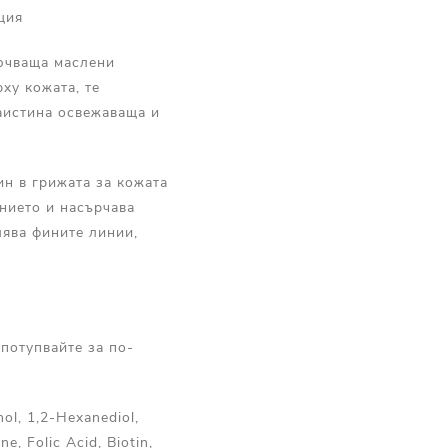
ция
лючваща маслени
ху кожата, те
аистина освежаваща и
ин в грижата за кожата
нието и насърчава
лява фините линии,
потупвайте за по-
ol, 1,2-Hexanediol,
e, Folic Acid, Biotin,