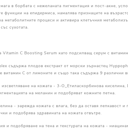
мага в борбата с нежеланата пигментация и пост-акне, усп
те функции на епидермиса, намалява признаците на възраст
ра метаболитните процеси и активира клетъчния метаболизъ
 със сухотата.
a Vitamin C Boosting Serum като подсилващ серум с витамин
plex съдържа плодов екстракт от морски зърнастец Hyppoph
че витамин С от лимоните и също така съдържа 9 различни 
 изсветляване на кожата - 3-O_Етиласкорбинова киселина, 
игментацията на меланин и подобряват кожните петна.
елина - зарежда кожата с влага, без да оставя лепкавост и 
чки и подобрява здравината на кожата отвътре.
ия и подобряване на тена и текстурата на кожата - ниацина