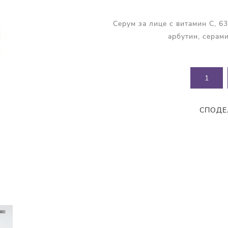
Прополис
Комбинирана Кожа
Витамин С
Серум за лице с витамин C, 6
арбутин, серам
Витамин Е
Муцин от Охлюв
Ретинол
СПОДЕ