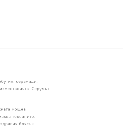
рбутин, серамиди,
пикментацията. Серумът
кожата мощна
ахва токсините.
 здравия блясък.