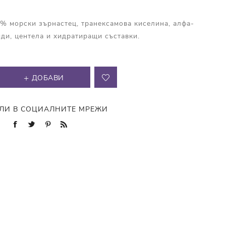
3% морски зърнастец, транексамова киселина, алфа-
иди, центела и хидратиращи съставки.
ДОБАВИ
ЛИ В СОЦИАЛНИТЕ МРЕЖИ