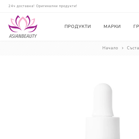
24ч доставка! Оригинални продукти!
ПРОДУКТИ
МАРКИ
Г
Начало
Съст
Почистващи
Тонери
Есенции
Серуми
Околоочна грижа
Кремове и Хидратация
Слънцезащита
Комплекти
Карти за Подарък