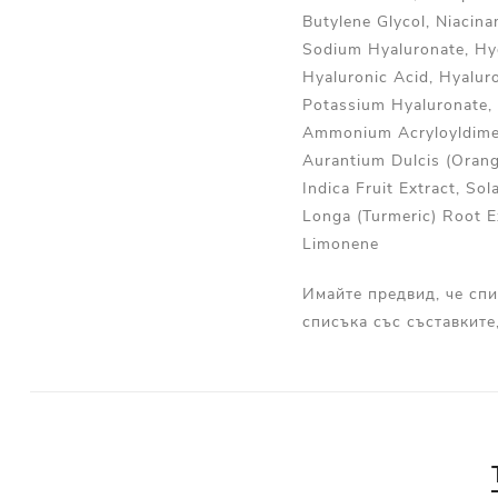
Butylene Glycol, Niacina
Sodium Hyaluronate, Hy
Hyaluronic Acid, Hyalur
Potassium Hyaluronate, 
Ammonium Acryloyldimeth
Aurantium Dulcis (Orange
Indica Fruit Extract, S
Longa (Turmeric) Root Ex
Limonene
Имайте предвид, че спи
списъка със съставките