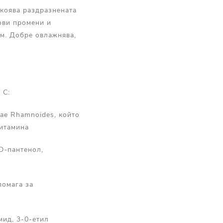
окоява раздразнената
ови промени и
м. Добре овлажнява,
 С:
ae Rhamnoides, който
витамина
D-пантенол,
помага за
мид, 3-0-етил