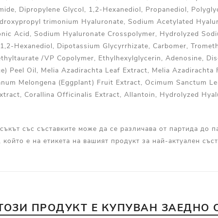
mide, Dipropylene Glycol, 1,2-Hexanediol, Propanediol, Polygly
droxypropyl trimonium Hyaluronate, Sodium Acetylated Hyalu
onic Acid, Sodium Hyaluronate Crosspolymer, Hydrolyzed Sod
1,2-Hexanediol, Dipotassium Glycyrrhizate, Carbomer, Trome
yltaurate /VP Copolymer, Ethylhexylglycerin, Adenosine, Di
) Peel Oil, Melia Azadirachta Leaf Extract, Melia Azadirachta 
olanum Melongena (Eggplant) Fruit Extract, Ocimum Sanctum Le
tract, Corallina Officinalis Extract, Allantoin, Hydrolyzed Hyal
съкът със съставките може да се различава от партида до п
, който е на етикета на вашият продукт за най-актуален съст
ТОЗИ ПРОДУКТ Е КУПУВАН ЗАЕДНО 