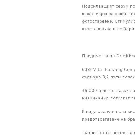
Подсилващият серум по
кожа. Укрепва защитни
фотостареене. Стимули
възстановява и се бори
Предимства на Dr.Althe
63% Vita Boosting Com
съдържа 3,2 пъти пове
45 000 ppm съставки за
ниацинамид потискат п
8 вида хиалуронова кис
предотвратяване на бръ
Тъмни петна, пигментац