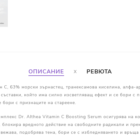
ОПИСАНИЕ
РЕВЮТА
н C, 63% морски зърнастец, транексамова киселина, алфа-а
съставки, който има силно изсветляващ ефект и се бори с 
е бори с признаците на стареене.
мплекс Dr. Althea Vitamin C Boosting Serum осигурява на 
 блокира вредното действие на свободните радикали и прем
вежава, подобрява тена, бори се с избледняването и връща