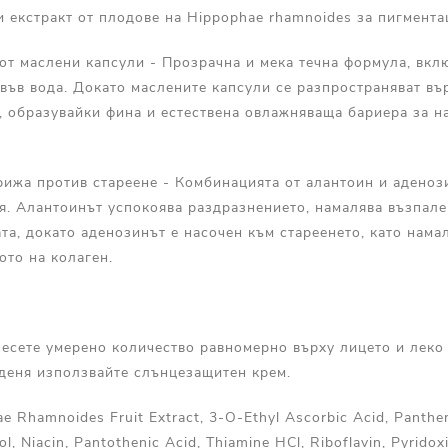
 екстракт от плодове на Hippophae rhamnoides за пигмента
от маслени капсули - Прозрачна и мека течна формула, вк
във вода. Докато маслените капсули се разпространяват вър
, образувайки фина и естествена овлажняваща бариера за н
грижа против стареене - Комбинацията от алантоин и аденоз
я. Алантоинът успокоява раздразнението, намалява възпале
та, докато аденозинът е насочен към стареенето, като нама
ото на колаген.
есете умерено количество равномерно върху лицето и леко 
 деня използвайте слънцезащитен крем.
e Rhamnoides Fruit Extract, 3-O-Ethyl Ascorbic Acid, Panthen
l, Niacin, Pantothenic Acid, Thiamine HCl, Riboflavin, Pyridoxin