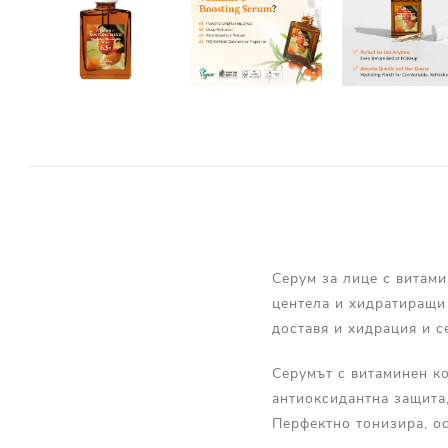
Серум за лице с витами
центела и хидратиращи 
доставя и хидрация и с
Серумът с витаминен ко
антиоксидантна защита,
Перфектно тонизира, ос