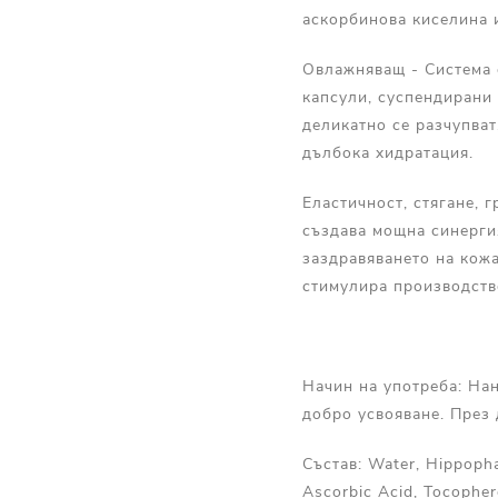
аскорбинова киселина и
Овлажняващ - Система 
капсули, суспендирани 
деликатно се разчупват
дълбока хидратация.
Еластичност, стягане, 
създава мощна синерги
заздравяването на кожа
стимулира производств
Начин на употреба: Нан
добро усвояване. През
Състав: Water, Hippopha
Ascorbic Acid, Tocophero