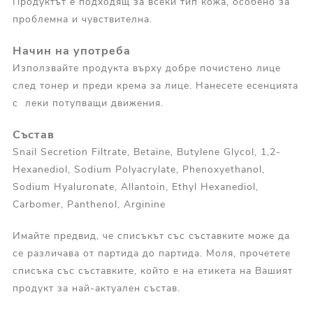
Продуктът е подходящ за всеки тип кожа, особено за
проблемна и чувствителна.
Начин на употреба
Използвайте продукта върху добре почистено лице
след тонер и преди крема за лице. Нанесете есенцията
с леки потупващи движения.
Състав
Snail Secretion Filtrate, Betaine, Butylene Glycol, 1,2-
Hexanediol, Sodium Polyacrylate, Phenoxyethanol,
Sodium Hyaluronate, Allantoin, Ethyl Hexanediol,
Carbomer, Panthenol, Arginine
Имайте предвид, че списъкът със съставките може да
се различава от партида до партида. Моля, прочетете
списъка със съставките, който е на етикета на Вашият
продукт за най-актуален състав.