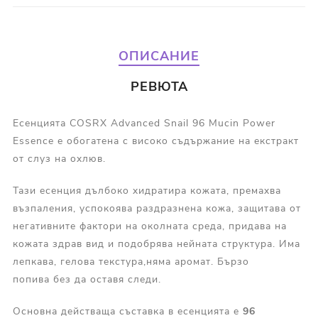
ОПИСАНИЕ
РЕВЮТА
Есенцията COSRX Advanced Snail 96 Mucin Power
Essence е обогатена с високо съдържание на екстракт
от слуз на охлюв.
Тази есенция дълбоко хидратира кожата, премахва
възпаления, успокоява раздразнена кожа, защитава от
негативните фактори на околната среда, придава на
кожата здрав вид и подобрява нейната структура. Има
лепкава, гелова текстура,няма аромат. Бързо
попива без да оставя следи.
Основна действаща съставка в есенцията е
96