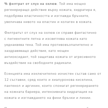
% филтрат от слуз на охлюв
. Той има мощно
регенериращо действие върху кожата, хидратира я,
подобрява еластичността и изглажда бръчките,
увеличава нивото на еластин и колаген в кожата.
Филтратът от слуз на охлюв се справя фантастично
с пигментните петна и изсветлява кожата като
уеднаквява тена. Той има противовъзпалително и
заздравяващо действие, като мощен
антиоксидант, той защитава кожата от агресивното
въздействие на свободните радикали.
Есенцията има изключително изчистен състав само от
12 съставки, сред които и хиалуронова киселина,
пантенол и аргинин, които спомагат регенерирането
на кожната бариера, интензивната хидратация на
кожата и изглаждането на фини бръчки и линии.