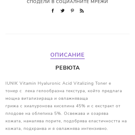
СПОДЕЛИ В СОЦИАЛНИТЕ МРЕЖИ
ОПИСАНИЕ
РЕВЮТА
IUNIK Vitamin Hyaluronic Acid Vitalizing Toner е
тонер с лека гелообразна текстура, който предлага
мощна витализираща и овлажняваща
грижа с хиалуронова киселина 45% и с екстракт от
плодове на облепиха 5%. Освежава и озарява
кожата, намалява порите, подобрява еластичността на
кожата, подхранва и я овлажнява интензивно.