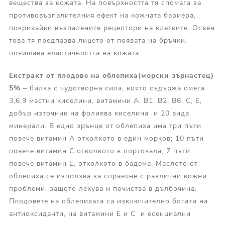
вещества за кожата. На повърхността тя спомага за
противовъзпалителния ефект на кожната бариера,
покривайки възпалените рецептори на клетките. Освен
това тя предпазва лицето от появата на бръчки,
повишава еластичността на кожата.
Екстракт от
плодове на облепиха(морски зърнастец
)
5%
– билка с чудотворна сила, която съдържа омега
3,6,9 мастни киселини, витамини А, В1, В2, В6, С, Е,
добър източник на фолиева киселина и 20 вида
минерали. В едно зрънце от облепиха има три пъти
повече витамин А отколкото в един морков; 10 пъти
повече витамин С отколкото в портокала; 7 пъти
повече витамин Е, отколкото в бадема. Маслото от
облепиха се използва за справяне с различни кожни
проблеми, защото лекува и почиства в дълбочина.
Плодовете на облепихата са изключително богати на
антиоксиданти, на витамини Е и С и есенциални