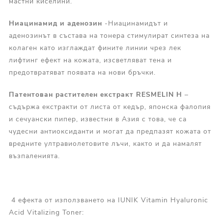
мастни киселини.
Ниацинамид и аденозин
-Ниацинамидът и
аденозинът в състава на тонера стимулират синтеза на
колаген като изглаждат фините линии чрез лек
лифтинг ефект на кожата, изсветляват тена и
предотвратяват появата на нови бръчки.
Патентован растителен екстракт RESMELIN H
–
съдържа екстракти от листа от кедър, японска фалопия
и сечуански пипер, известни в Азия с това, че са
чудесни антиоксиданти и могат да предпазят кожата от
вредните ултравиолетовите лъчи, както и да намалят
възпаленията.
4 ефекта от използването на IUNIK Vitamin Hyaluronic
Acid Vitalizing Toner: