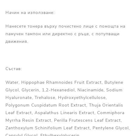
Начин на използване:
Нанесете тонера върху почистено лице с помощта на
памучен тампон или директно с ръце, с потупващи
движения.
Състав:
Water, Hippophae Rhamnoides Fruit Extract, Butylene
Glycol, Glycerin, 1,2-Hexanediol, Niacinamide, Sodium
Hyaluronate, Trehalose, Hydroxyethylcellulose,
Polygonum Cuspidatum Root Extract, Thuja Orientalis
Leaf Extract, Aspalathus Linearis Extract, Commiphora
Myrrha Resin Extract, Perilla Frutescens Leaf Extract,
Zanthoxylum Schinifolium Leaf Extract, Pentylene Glycol,
Caprylyl Glycol, Ethylhexylglycerin