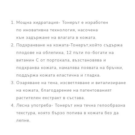
Мощна хидратация- Тонерът е изработен
по иновативна технология, насочена
към задържане на влагата в кожата.
Подхранване на кожата-Тонерът,който съдържа
плодове на облепиха, 12 пъти по-богати на
витамин С от портокала, възстановява и
подхранва кожата, намалява появата на бръчки,
поддържа кожата еластична и гладка.
Озаряване на тена, изсветляване и витализиране
на кожата, благодарение на патентованият
растителен екстракт в състава.
Лесна употреба- Тонерът има течна гелообразна
текстура, която бързо попива в кожата без да
лепне.