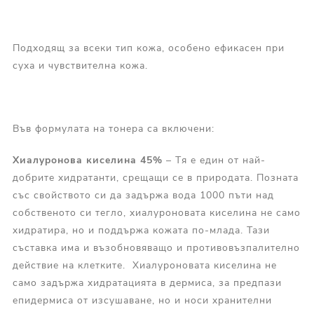
Подходящ за всеки тип кожа, особено ефикасен при
суха и чувствителна кожа.
Във формулата на тонера са включени:
Хиалуронова киселина 45%
– Тя е един от най-
добрите хидратанти, срещащи се в природата. Позната
със свойството си да задържа вода 1000 пъти над
собственото си тегло, хиалуроновата киселина не само
хидратира, но и поддържа кожата по-млада. Тази
съставка има и възобновяващо и противовъзпалително
действие на клетките. Хиалуроновата киселина не
само задържа хидратацията в дермиса, за предпази
епидермиса от изсушаване, но и носи хранителни