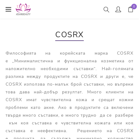
0
COSRX
Философията на корейската марка COSRX
е „Минималистична и функционална козметика от
наложително необходими съставки“. Най-голямата
разлика между продуктите на COSRX и други е, че
COSRX използва по-малък брой съставки, но въпреки
това дава най-добър резултат. Много клиенти на
COSRX имат чувствителна кожа и срещат кожни
проблеми като акне. Ако в продуктите са включени
твърде много съставки, е много трудно да се разбере
към коя съставка е чувствителна кожата или коя
съставка е неефективна. Решението на COSRX
е продукта да съдържа минимално количество