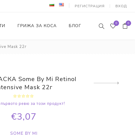
РЕГИСТРАЦИЯ
ВХОД
0
0
ТИ
ГРИЖА ЗА КОСА
БЛОГ
ive Mask 22г
СКА Some By Mi Retinol
Next
ntensive Mask 22г
product
първото ревю за този продукт!
€3,07
SOME BY MI