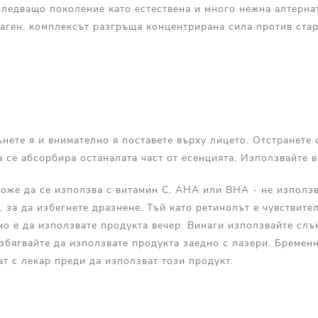
следващо поколение като естествена и много нежна алтерна
аген, комплексът разгръща концентрирана сила против старе
ънете я и внимателно я поставете върху лицето. Отстранете
а се абсорбира останалата част от есенцията. Използвайте в
може да се използва с витамин С, AHA или BHA - не използ
 за да избегнете дразнене. Тъй като ретинолът е чувствите
но е да използвате продукта вечер. Винаги използвайте сл
збягвайте да използвате продукта заедно с лазери. Бремен
ат с лекар преди да използват този продукт.