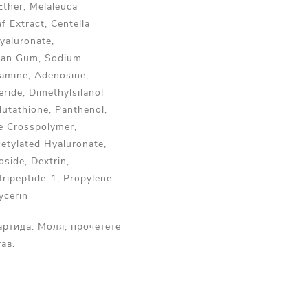
Ether, Melaleuca
af Extract, Centella
Hyaluronate,
nthan Gum, Sodium
hamine, Adenosine,
eride, Dimethylsilanol
utathione, Panthenol,
e Crosspolymer,
etylated Hyaluronate,
oside, Dextrin,
Tripeptide-1, Propylene
ycerin
артида. Моля, прочетете
ав.