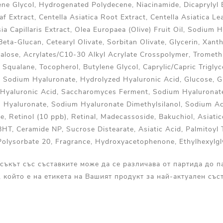
ene Glycol, Hydrogenated Polydecene, Niacinamide, Dicaprylyl 
eaf Extract, Centella Asiatica Root Extract, Centella Asiatica Le
ia Capillaris Extract, Olea Europaea (Olive) Fruit Oil, Sodium 
Beta-Glucan, Cetearyl Olivate, Sorbitan Olivate, Glycerin, Xa
halose, Acrylates/C10-30 Alkyl Acrylate Crosspolymer, Tromet
Squalane, Tocopherol, Butylene Glycol, Caprylic/Capric Triglyc
 Sodium Hyaluronate, Hydrolyzed Hyaluronic Acid, Glucose, Gl
 Hyaluronic Acid, Saccharomyces Ferment, Sodium Hyaluronat
Hyaluronate, Sodium Hyaluronate Dimethylsilanol, Sodium Ac
e, Retinol (10 ppb), Retinal, Madecassoside, Bakuchiol, Asiatic
HT, Ceramide NP, Sucrose Distearate, Asiatic Acid, Palmitoyl 
 Polysorbate 20, Fragrance, Hydroxyacetophenone, Ethylhexylgl
съкът със съставките може да се различава от партида до п
, който е на етикета на Вашият продукт за най-актуален съст