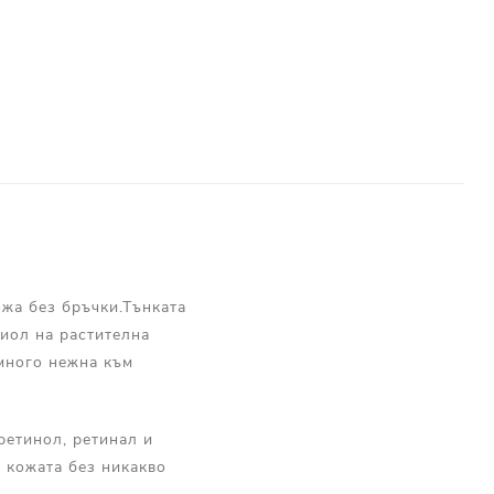
ожа без бръчки.Тънката
чиол на растителна
 много нежна към
 ретинол, ретинал и
а кожата без никакво