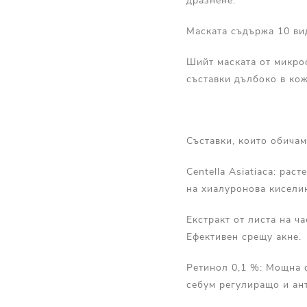
дразнене.
Маската съдържа 10 ви
Шийт маската от микроф
съставки дълбоко в кож
Съставки, които обичам
Centella Asiatiaca: ра
на хиалуронова киселин
Екстракт от листа на ч
Ефективен срещу акне.
Ретинол 0,1 %: Мощна с
себум регулиращо и ант