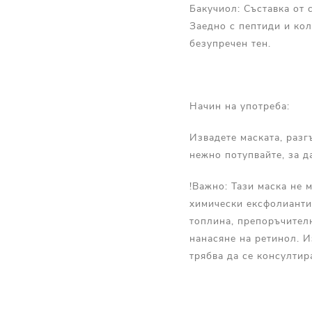
Бакучиол: Съставка от 
Заедно с пептиди и кол
безупречен тен.
Начин на употреба:
Извадете маската, разг
нежно потупвайте, за д
!Важно: Тази маска не 
химически ексфолианти,
топлина, препоръчител
нанасяне на ретинол. И
трябва да се консултир