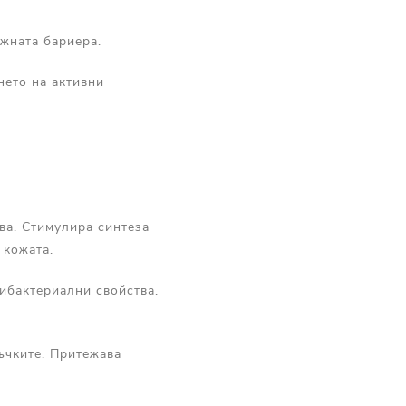
жната бариера.
нето на активни
тва. Стимулира синтеза
 кожата.
тибактериални свойства.
ъчките. Притежава