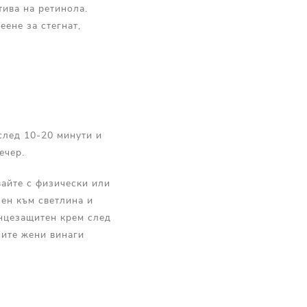
тива на ретинола.
ене за стегнат,
 след 10-20 минути и
ечер.
вайте с физически или
лен към светлина и
ънцезащитен крем след
ните жени винаги