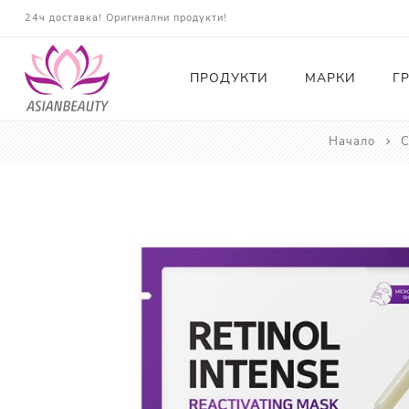
24ч доставка! Оригинални продукти!
ПРОДУКТИ
МАРКИ
Г
Начало
С
Почистващи
Тонери
Есенции
Серуми
Околоочна грижа
Кремове и Хидратация
Слънцезащита
Комплекти
Карти за Подарък