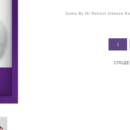
Прополис
Комбинирана Кожа
Витамин С
Some By Mi Retinol Intense R
Витамин Е
Муцин от Охлюв
Ретинол
СПОДЕ