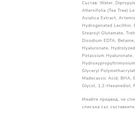
Състав: Water, Dipropyl
Alternifolia (Tea Tree) L
Asiatica Extract, Artemis
Hydrogenated Lecithin, 
Stearoyl Glutamate, Tre
Disodium EDTA, Betaine, 
Hyaluronate, Hydrolyzed
Potassium Hyaluronate,
Hydroxypropyltrimonium 
Glyceryl Polymethacrylat
Madecassic Acid, BHA, B
Glycol, 1,2-Hexanediol,
Имайте предвид, че спи
списъка със съставките