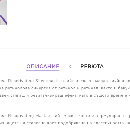
ОПИСАНИЕ
РЕВЮТА
ense Reactivating Sheetmask е шийт маска за млада сияйна к
на ретинолова синергия от ретинол и ретинал, както и баку
авен стягащ и ревитализиращ ефект, като в същото време е
ense Reactivating Mask е шийт маска, която е формулирана с
изнаците на стареене чрез подобряване на еластичността н