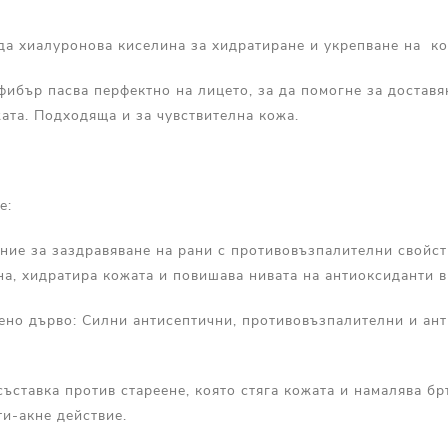
да хиалуронова киселина за хидратиране и укрепване на ко
ибър пасва перфектно на лицето, за да помогне за доставя
ата. Подходяща и за чувствителна кожа.
е:
стение за заздравяване на рани с противовъзпалителни свойс
а, хидратира кожата и повишава нивата на антиоксиданти в
аено дърво: Силни антисептични, противовъзпалителни и ан
ъставка против стареене, която стяга кожата и намалява бр
и-акне действие.