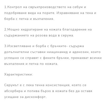
1.Контрол на свръхпроизводството на себум и
подобряване вида на порите. Изравняване на тена и
борба с петна и възпаления.
2.Мощно хидратиране на кожата благодарение на
съдържанието на розова вода в серума.
3.Изсветляване и борба с бръчките- съдържа
допълнителни съставки ниацинамид и аденозин, които
успешно се справят с фините бръчки, премахват всички
възпаления и петна по кожата.
Характеристики:
Серумът е с лека течна консистенция, която се
абсорбира и попива бързо в кожата без да оставя
усещане за дискомфорт.