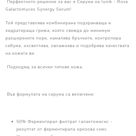
Перфектното решение за вас е Серума на Iunik - Rose
Galactomyces Synergy Serum!
Той представлява комбинирана подхранваща и
хидратираща грижа, която свежда до минимум
разширените пори, намалява бръчките, контролира
себума, изсветлява, овлажнява и подобрява качествата
на кожата ви.
Подходящ за всички типове кожа.
Във формулата на серума са включени:
50% Ферментирал филтрат галактомисис -
резултат от ферментирала оризова смес.