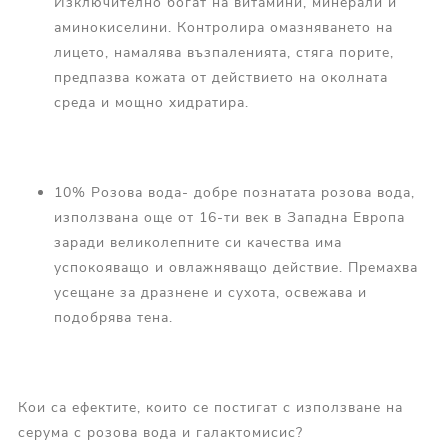
Изключително богат на витамини, минерали и
аминокиселини. Контролира омазняването на
лицето, намалява възпаленията, стяга порите,
предпазва кожата от действието на околната
среда и мощно хидратира.
10% Розова вода- добре познатата розова вода,
използвана още от 16-ти век в Западна Европа
заради великолепните си качества има
успокояващо и овлажняващо действие. Премахва
усещане за дразнене и сухота, освежава и
подобрява тена.
Кои са ефектите, които се постигат с използване на
серума с розова вода и галактомисис?