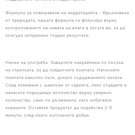
Формула за повишаване на хидратацията - Вдъхновена
от природата, нашата формула се фокусира върху
контролирането на нивата на влага в косата ви, за да
осигури копринено гладки резултати.
Начин на употреба: Завъртете накрайника по посока
на стрелката, за да повдигнете помпата. Натиснете
помпата няколко пъти, докато съдържанието излезе.
След измиване с шампоан от серията, леко отцедете и
нанесете подходящо количество върху умерено
количество, само по дължините, като избягвате
корените. Оставете продуктът да подейства 1-5
минути, след което изплакнете добре.