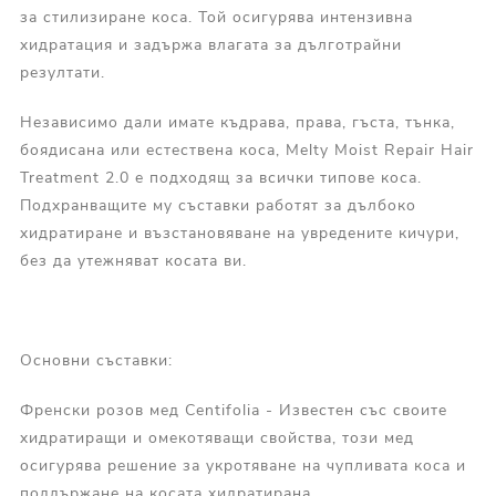
за стилизиране коса. Той осигурява интензивна
хидратация и задържа влагата за дълготрайни
резултати.
Независимо дали имате къдрава, права, гъста, тънка,
боядисана или естествена коса, Melty Moist Repair Hair
Treatment 2.0 е подходящ за всички типове коса.
Подхранващите му съставки работят за дълбоко
хидратиране и възстановяване на увредените кичури,
без да утежняват косата ви.
Основни съставки:
Френски розов мед Centifolia - Известен със своите
хидратиращи и омекотяващи свойства, този мед
осигурява решение за укротяване на чупливата коса и
поддържане на косата хидратирана.