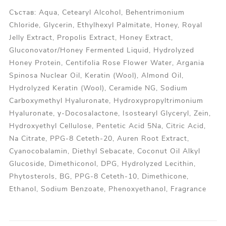
Състав: Aqua, Cetearyl Alcohol, Behentrimonium
Chloride, Glycerin, Ethylhexyl Palmitate, Honey, Royal
Jelly Extract, Propolis Extract, Honey Extract,
Gluconovator/Honey Fermented Liquid, Hydrolyzed
Honey Protein, Centifolia Rose Flower Water, Argania
Spinosa Nuclear Oil, Keratin (Wool), Almond Oil,
Hydrolyzed Keratin (Wool), Ceramide NG, Sodium
Carboxymethyl Hyaluronate, Hydroxypropyltrimonium
Hyaluronate, γ-Docosalactone, Isostearyl Glyceryl, Zein,
Hydroxyethyl Cellulose, Pentetic Acid 5Na, Citric Acid,
Na Citrate, PPG-8 Ceteth-20, Auren Root Extract,
Cyanocobalamin, Diethyl Sebacate, Coconut Oil Alkyl
Glucoside, Dimethiconol, DPG, Hydrolyzed Lecithin,
Phytosterols, BG, PPG-8 Ceteth-10, Dimethicone,
Ethanol, Sodium Benzoate, Phenoxyethanol, Fragrance