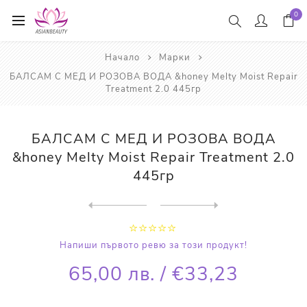
0
Начало
Марки
БАЛСАМ С МЕД И РОЗОВА ВОДА &honey Melty Moist Repair
Treatment 2.0 445гр
БАЛСАМ С МЕД И РОЗОВА ВОДА
&honey Melty Moist Repair Treatment 2.0
445гр
Next
product
Previous product
МАСЛО ЗА КОСА С МЕД И РОЗОВ...
Напиши първото ревю за този продукт!
65,00 лв. / €33,23