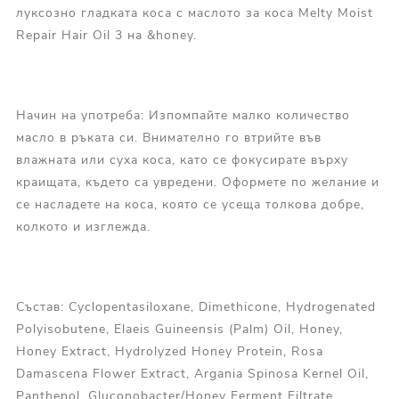
луксозно гладката коса с маслото за коса Melty Moist
Repair Hair Oil 3 на &honey.
Начин на употреба: Изпомпайте малко количество
масло в ръката си. Внимателно го втрийте във
влажната или суха коса, като се фокусирате върху
краищата, където са увредени. Оформете по желание и
се насладете на коса, която се усеща толкова добре,
колкото и изглежда.
Състав: Cyclopentasiloxane, Dimethicone, Hydrogenated
Polyisobutene, Elaeis Guineensis (Palm) Oil, Honey,
Honey Extract, Hydrolyzed Honey Protein, Rosa
Damascena Flower Extract, Argania Spinosa Kernel Oil,
Panthenol, Gluconobacter/Honey Ferment Filtrate,