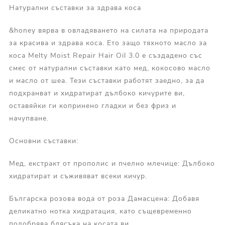
Натурални съставки за здрава коса
&honey вярва в овладяването на силата на природата
за красива и здрава коса. Ето защо тяхното масло за
коса Melty Moist Repair Hair Oil 3.0 е създадено със
смес от натурални съставки като мед, кокосово масло
и масло от шеа. Тези съставки работят заедно, за да
подхранват и хидратират дълбоко кичурите ви,
оставяйки ги копринено гладки и без фриз и
начупване.
Основни съставки:
Мед, екстракт от прополис и пчелно млечице: Дълбоко
хидратират и съживяват всеки кичур.
Българска розова вода от роза Дамасцена: Добавя
деликатно нотка хидратация, като същевременно
подобрява блясъка на косата ви.