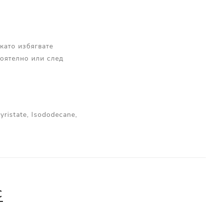
като избягвате
тоятелно или след
yristate, Isododecane,
С