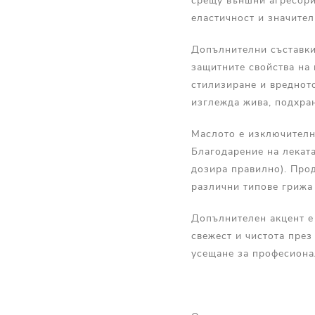
срещу външни агресори
еластичност и значител
Допълнителни съставки 
защитните свойства на 
стилизиране и вредното
изглежда жива, подхра
Маслото е изключителн
Благодарение на леката
дозира правилно). Прод
различни типове грижа
Допълнителен акцент е 
свежест и чистота през
усещане за професиона