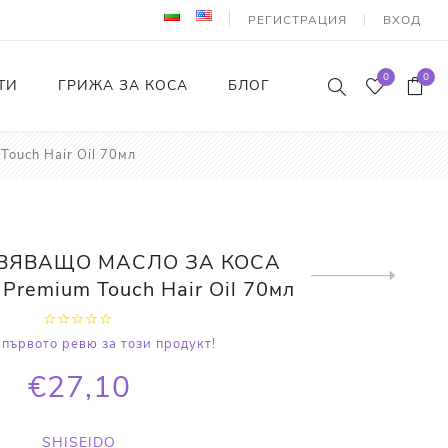
РЕГИСТРАЦИЯ
ВХОД
0
0
ТИ
ГРИЖА ЗА КОСА
БЛОГ
uch Hair Oil 70мл
ВЯВАЩО МАСЛО ЗА КОСА
Next
o Premium Touch Hair Oil 70мл
product
първото ревю за този продукт!
€27,10
SHISEIDO