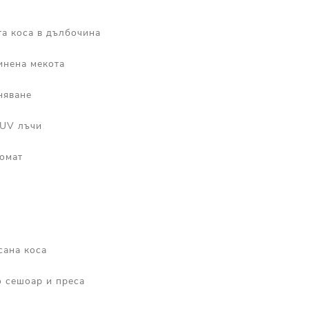
та коса в дълбочина
инена мекота
няване
 UV лъчи
ромат
сана коса
о сешоар и преса