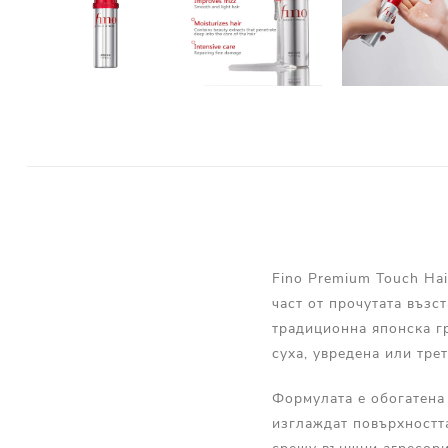
Fino Premium Touch Hai
част от прочутата възс
традиционна японска гр
суха, увредена или тре
Формулата е обогатена 
изглаждат повърхността