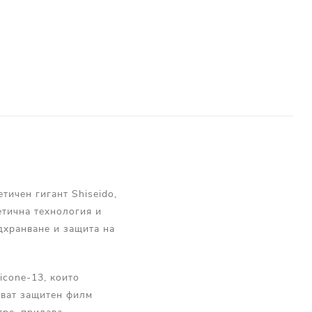
тичен гигант Shiseido,
етична технология и
дхранване и защита на
icone‑13, които
ават защитен филм