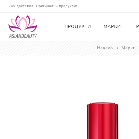
24ч доставка! Оригинални продукти!
ПРОДУКТИ
МАРКИ
Г
Начало
Марки
Почистващи
Тонери
Есенции
Серуми
Околоочна грижа
Кремове и Хидратация
Слънцезащита
Комплекти
Карти за Подарък