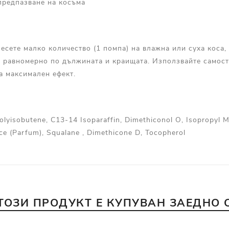
предпазване на косъма
есете малко количество (1 помпа) на влажна или суха коса, 
е равномерно по дължината и краищата. Използвайте самос
за максимален ефект.
lyisobutene, C13-14 Isoparaffin, Dimethiconol O, Isopropyl M
nce (Parfum), Squalane , Dimethicone D, Tocopherol
ТОЗИ ПРОДУКТ Е КУПУВАН ЗАЕДНО 