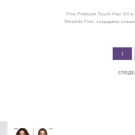
Прополис
Комбинирана Кожа
Витамин С
Fino Premium Touch Hair Oil 
Shiseido Fino, създадено специ
Витамин Е
Муцин от Охлюв
Ретинол
СПОДЕ