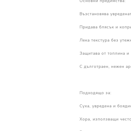
Основни предимства:
Възстановява увредена
Придава блясък и копр
Лека текстура без утеж
Защитава от топлина и
С дълготраен, нежен а
Подходящо за:
Суха, увредена и бояди
Хора, използващи чест