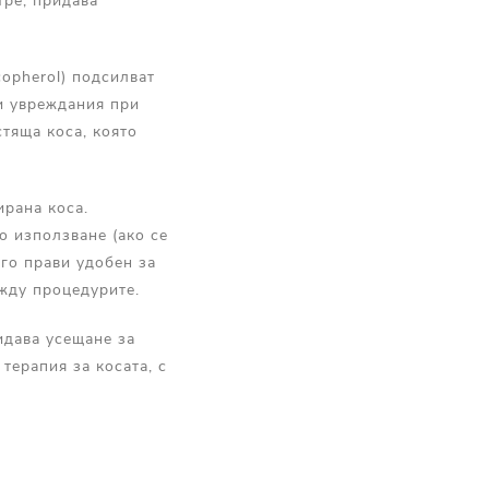
тре, придава
opherol) подсилват
ни увреждания при
стяща коса, която
ирана коса.
о използване (ако се
 го прави удобен за
жду процедурите.
идава усещане за
терапия за косата, с