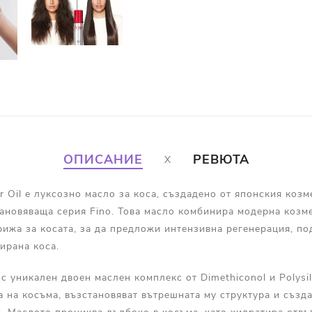
ОПИСАНИЕ
РЕВЮТА
r Oil е луксозно масло за коса, създадено от японския козме
тановяваща серия Fino. Това масло комбинира модерна козм
ижа за косата, за да предложи интензивна регенерация, по
тирана коса.
с уникален двоен маслен комплекс от Dimethiconol и Polysil
 на косъма, възстановяват вътрешната му структура и създ