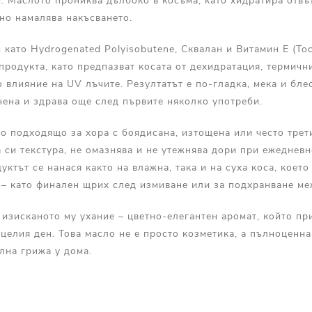
. Маслото прониква дълбоко в косъма, като хидратира отвъ
но намалява накъсването.
като Hydrogenated Polyisobutene, Сквалан и Витамин E (Toc
продукта, като предпазват косата от дехидратация, термич
 влияние на UV лъчите. Резултатът е по-гладка, мека и бле
нена и здрава още след първите няколко употреби.
о подходящо за хора с боядисана, изтощена или често трет
 си текстура, не омазнява и не утежнява дори при ежедневн
уктът се нанася както на влажна, така и на суха коса, което
 – като финален щрих след измиване или за подхранване ме
изисканото му ухание – цветно-елегантен аромат, който пр
 целия ден. Това масло не е просто козметика, а пълноценна 
лна грижа у дома.