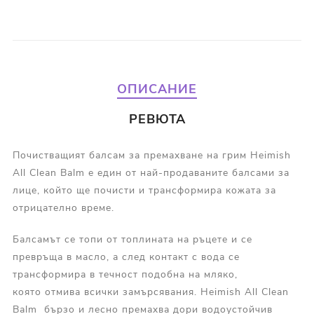
ОПИСАНИЕ
РЕВЮТА
Почистващият балсам за премахване на грим Heimish
All Clean Balm е един от най-продаваните балсами за
лице, който ще почисти и трансформира кожата за
отрицателно време.
Балсамът се топи от топлината на ръцете и се
превръща в масло, а след контакт с вода се
трансформира в течност подобна на мляко,
която отмива всички замърсявания. Heimish All Clean
Balm бързо и лесно премахва дори водоустойчив