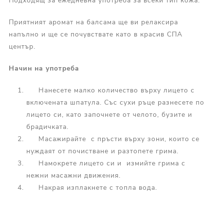
Подходящ за ежедневна употреба за всеки тип кожа.
Приятният аромат на балсама ще ви релаксира
напълно и ще се почувствате като в красив СПА
център.
Начин на употреба
Нанесете малко количество върху лицето с
включената шпатула. Със сухи ръце разнесете по
лицето си, като започнете от челото, бузите и
брадичката.
Масажирайте с пръсти върху зони, които се
нуждаят от почистване и разтопете грима.
Намокрете лицето си и измийте грима с
нежни масажни движения.
Накрая изплакнете с топла вода.