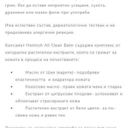
грим, без да оставя неприятно усещане, сухота,
дразнене или мазен филм при употреба.
Има естествен състав, дерматологично тестван и не
предизвиква алергични реакции.
Балсамът Heimish All Clean Balm съдържа комплекс от
натурални растителни екстракти, които се грижат за
кожата в процеса на почистването:
Масло от Шея (карите)- подобрява
еластичността и хидратира кожата
Кокосово масло- прави кожата мека и гладка
Екстракт от цитрусови плодове- успокояват и
облекчават стресираната кожа
Растителен екстракт от бели цветя- за по-
свежа кожа и равен тен