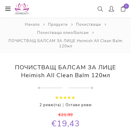
0
Начало
Продукти
Почистващи
Почистващо олио/Балсам
ПОЧИСТВАЩ БАЛСАМ ЗА ЛИЦЕ Heimish All Clean Balm
120мл
ПОЧИСТВАЩ БАЛСАМ ЗА ЛИЦЕ
Heimish All Clean Balm 120мл
Next
product
Previous product
ПОЧИСТВАЩО ОЛИО ЗА ЛИЦЕ The...
|
2 ревю(та)
Остави ревю
€21,99
€19,43