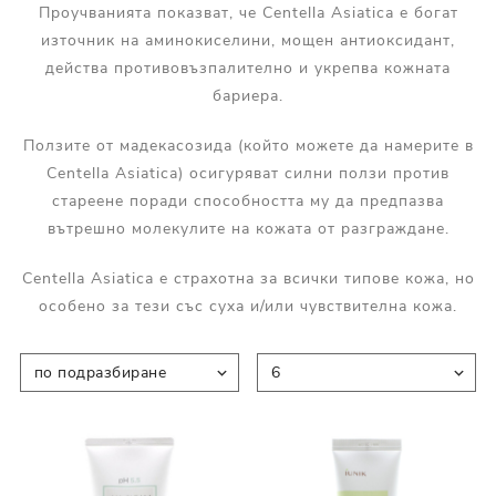
Проучванията показват, че Centella Asiatica е богат
източник на аминокиселини, мощен антиоксидант,
действа противовъзпалително и укрепва кожната
бариера.
Ползите от мадекасозида (който можете да намерите в
Centella Asiatica) осигуряват силни ползи против
стареене поради способността му да предпазва
вътрешно молекулите на кожата от разграждане.
Centella Asiatica е страхотна за всички типове кожа, но
особено за тези със суха и/или чувствителна кожа.