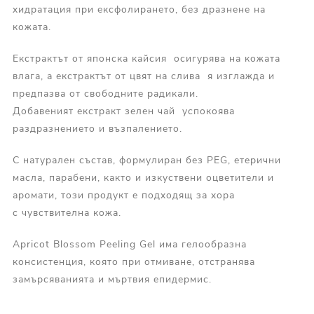
хидратация при ексфолирането, без дразнене на
кожата.
Екстрактът от японска кайсия осигурява на кожата
влага, а екстрактът от цвят на слива я изглажда и
предпазва от свободните радикали.
Добавеният екстракт зелен чай успокоява
раздразнението и възпалението.
С натурален състав, формулиран без PEG, етерични
масла, парабени, както и изкуствени оцветители и
аромати, този продукт е подходящ за хора
с чувствителна кожа.
Apricot Blossom Peeling Gel има гелообразна
консистенция, която при отмиване, отстранява
замърсяванията и мъртвия епидермис.