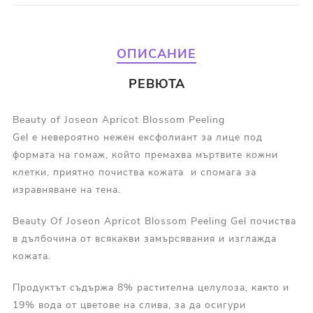
ОПИСАНИЕ
РЕВЮТА
Beauty of Joseon Apricot Blossom Peeling
Gel е невероятно нежен ексфолиант за лице под
формата на гомаж, който премахва мъртвите кожни
клетки, приятно почиства кожата и спомага за
изравняване на тена.
Beauty Of Joseon Apricot Blossom Peeling Gel почиства
в дълбочина от всякакви замърсявания и изглажда
кожата.
Продуктът съдържа 8% растителна целулоза, както и
19% вода от цветове на слива, за да осигури