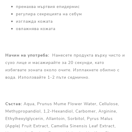
премахва мъртвия епидермис
регулира секрецията на себум
изглажда кожата
овлажнява кожата
Начин на употреба:
Нанесете продукта върху чисто и
сухо лице и масажирайте за 20 секунди, като
избягвате зоната около очите. Изплакнете обилно с
вода. Използвайте 1-2 пъти седмично.
Състав:
Aqua, Prunus Mume Flower Water, Cellulose,
Methypropandiol, 1,2-Hexandiol, Carbomer, Arginine,
Ethylhexylglycerin, Allantoin, Sorbitol, Pyrus Malus
(Apple) Fruit Extract, Camellia Sinensis Leaf Extract,