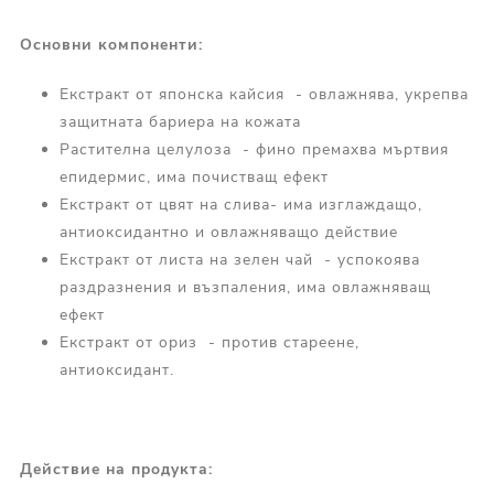
Основни компоненти:
Екстракт от японска кайсия - овлажнява, укрепва
защитната бариера на кожата
Растителна целулоза - фино премахва мъртвия
епидермис, има почистващ ефект
Екстракт от цвят на слива- има изглаждащо,
антиоксидантно и овлажняващо действие
Екстракт от листа на зелен чай - успокоява
раздразнения и възпаления, има овлажняващ
ефект
Екстракт от ориз - против стареене,
антиоксидант.
Действие на продукта: