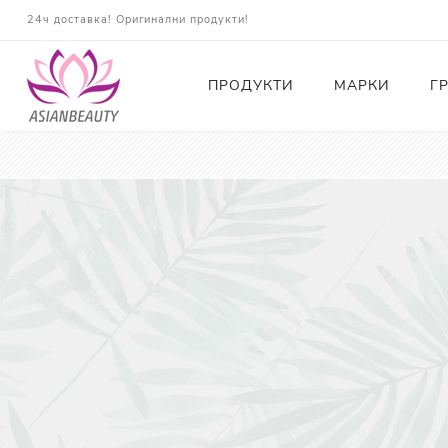
24ч доставка! Оригинални продукти!
ПРОДУКТИ
МАРКИ
Г
Почистващи
Тонери
Есенции
Серуми
Околоочна грижа
Кремове и Хидратация
Слънцезащита
Комплекти
Карти за Подарък