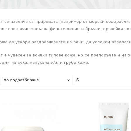
Прополис
Комбинирана Кожа
Витамин С
т се извлича от природата (например от морски водорасли, 
Витамин Е
 по този начин запълва фините линии и бръчки, правейки ко
Муцин от Охлюв
оже да ускори заздравяването на рани, да успокои раздраз
Ретинол
т е чудесен за всички типове кожа, но се препоръчва и на 
орми на суха, напукана и/или груба кожа.