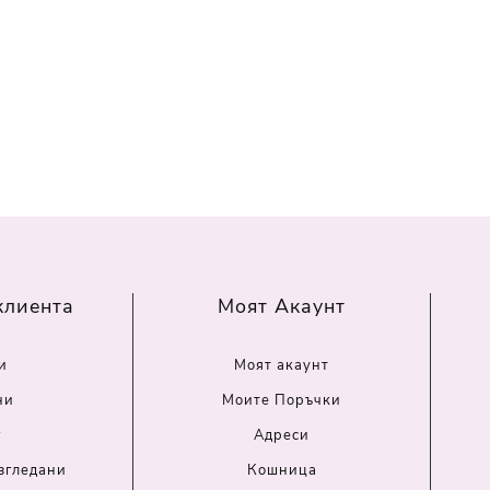
клиента
Моят Акаунт
и
Моят акаунт
ни
Моите Поръчки
г
Адреси
згледани
Кошница