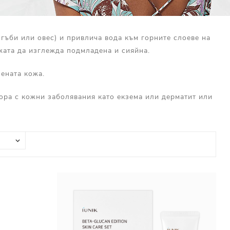
гъби или овес) и привлича вода към горните слоеве на
жата да изглежда подмладена и сияйна.
нената кожа.
хора с кожни заболявания като екзема или дерматит или