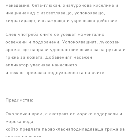
макадамия, бета-глюкан, хиалуронова киселина и
ниацианамид с изсветляващо, успокояващо,
хидратиращо, изглаждащо и укрепващо действие.
След употреба очите се усещат моментално
освежени и подхранени. Успокояващият, луксозен
аромат ще направи удоволствие всяка ваша рутина и
грижа за кожата. Добавеният масажен
апликатор улеснява нанасянето
и нежно премахва подпухналостта на очите.
Предимства:
Околоочен крем, с екстракт от морски водорасли и
морска вода,
който предлага първокласнаподмладяваща грижа за
зоната на очите