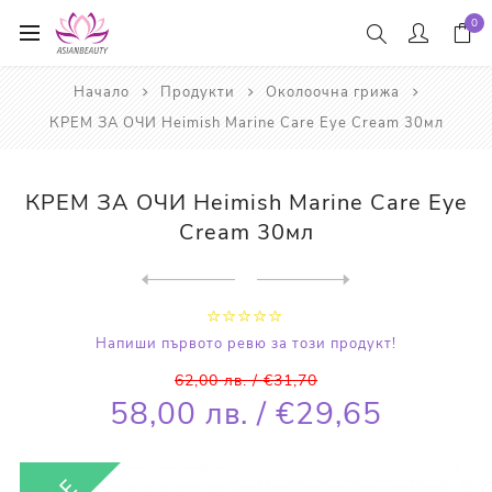
0
Начало
Продукти
Околоочна грижа
КРЕМ ЗА ОЧИ Heimish Marine Care Eye Cream 30мл
КРЕМ ЗА ОЧИ Heimish Marine Care Eye
Cream 30мл
Next
product
Previous product
КРЕМ ЗА ОЧИ С ПРОПОЛИС И ВИ...
Напиши първото ревю за този продукт!
62,00 лв. / €31,70
58,00 лв. / €29,65