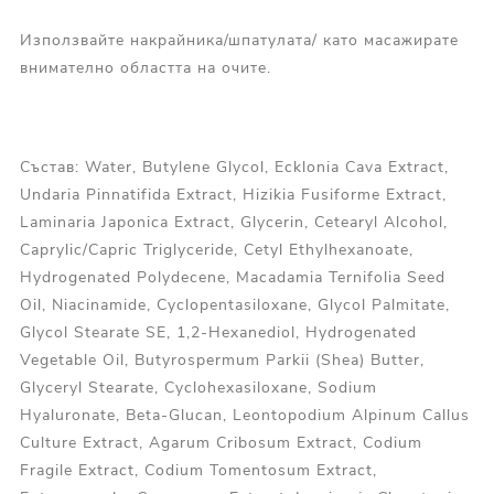
Използвайте накрайника/шпатулата/ като масажирате
внимателно областта на очите.
Състав: Water, Butylene Glycol, Ecklonia Cava Extract,
Undaria Pinnatifida Extract, Hizikia Fusiforme Extract,
Laminaria Japonica Extract, Glycerin, Cetearyl Alcohol,
Caprylic/Capric Triglyceride, Cetyl Ethylhexanoate,
Hydrogenated Polydecene, Macadamia Ternifolia Seed
Oil, Niacinamide, Cyclopentasiloxane, Glycol Palmitate,
Glycol Stearate SE, 1,2-Hexanediol, Hydrogenated
Vegetable Oil, Butyrospermum Parkii (Shea) Butter,
Glyceryl Stearate, Cyclohexasiloxane, Sodium
Hyaluronate, Beta-Glucan, Leontopodium Alpinum Callus
Culture Extract, Agarum Cribosum Extract, Codium
Fragile Extract, Codium Tomentosum Extract,