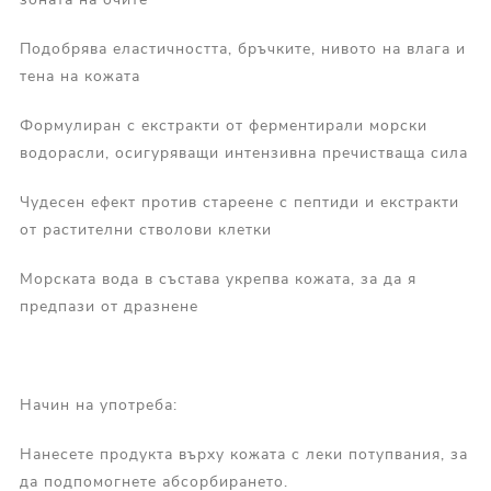
Подобрява еластичността, бръчките, нивото на влага и
тена на кожата
Формулиран с екстракти от ферментирали морски
водорасли, осигуряващи интензивна пречистваща сила
Чудесен ефект против стареене с пептиди и екстракти
от растителни стволови клетки
Морската вода в състава укрепва кожата, за да я
предпази от дразнене
Начин на употреба:
Нанесете продукта върху кожата с леки потупвания, за
да подпомогнете абсорбирането.