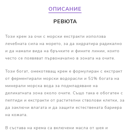
ОПИСАНИЕ
РЕВЮТА
Този крем за очи с морски екстракти използва
лечебната сила на морето, за да хидратира радикално
и да намали вида на бръчките и фините линии, които
често се появяват първоначално в зоната на очите.
Този богат, омекотяващ крем е формулиран с екстракт
от ферментирали морски водорасли и 51% богата на
минерали морска вода за подмладяване на
деликатната зона около очите. Също така е обогатен с
пептиди и екстракти от растителни стволови клетки, за
да заключи влагата и да защити естествената бариера
на кожата.
В състава на крема са включени масла от шея и