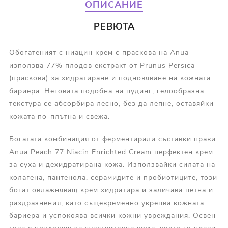
ОПИСАНИЕ
РЕВЮТА
Обогатеният с ниацин крем с праскова на Anua
използва 77% плодов екстракт от Prunus Persica
(праскова) за хидратиране и подновяване на кожната
бариера. Неговата подобна на пудинг, гелообразна
текстура се абсорбира лесно, без да лепне, оставяйки
кожата по-плътна и свежа.
Богатата комбинация от ферментирали съставки прави
Anua Peach 77 Niacin Enrichted Cream перфектен крем
за суха и дехидратирана кожа. Използвайки силата на
колагена, пантенола, серамидите и пробиотиците, този
богат овлажняващ крем хидратира и заличава петна и
раздразнения, като същевременно укрепва кожната
бариера и успокоява всички кожни увреждания. Освен