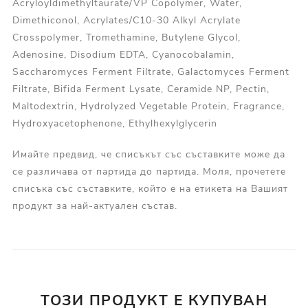
Acryloyldimethyltaurate/VP Copolymer, Water,
Dimethiconol, Acrylates/C10-30 Alkyl Acrylate
Crosspolymer, Tromethamine, Butylene Glycol,
Adenosine, Disodium EDTA, Cyanocobalamin,
Saccharomyces Ferment Filtrate, Galactomyces Ferment
Filtrate, Bifida Ferment Lysate, Ceramide NP, Pectin,
Maltodextrin, Hydrolyzed Vegetable Protein, Fragrance,
Hydroxyacetophenone, Ethylhexylglycerin
Имайте предвид, че списъкът със съставките може да
се различава от партида до партида. Моля, прочетете
списъка със съставките, който е на етикета на Вашият
продукт за най-актуален състав.
ТОЗИ ПРОДУКТ Е КУПУВАН