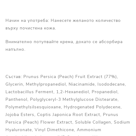
Начин на употреба: Нанесете желаното количество
върху почистена кожа.
Внимателно потупвайте крема, докато се абсорбира
напълно.
Състав: Prunus Persica (Peach) Fruit Extract (77%),
Glycerin, Methylpropanediol, Niacinamide, Isododecane,
Lactobacillus Ferment, 1,2-Hexanediol, Propanediol,
Panthenol, Polyglyceryl-3 Methylglucose Distearate,
Polymethylsilsesquioxane, Hydrogenated Polydecene,
Jojoba Esters, Coptis Japonica Root Extract, Prunus
Persica (Peach) Flower Extract, Soluble Collagen, Sodium
Hyaluronate, Vinyl Dimethicone, Ammonium