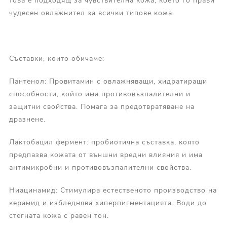
това е подходящ за чувствителна кожа, което го прави
чудесен овлажнител за всички типове кожа.
Съставки, които обичаме:
Пантенол: Провитамин с овлажняващи, хидратиращи
способности, който има противовъзпалителни и
защитни свойства. Помага за предотвратяване на
дразнене.
Лактобацил фермент: пробиотична съставка, която
предпазва кожата от външни вредни влияния и има
антимикробни и противовъзпалителни свойства.
Ниацинамид: Стимулира естественото производство на
керамид и избледнява хиперпигментацията. Води до
стегната кожа с равен тон.