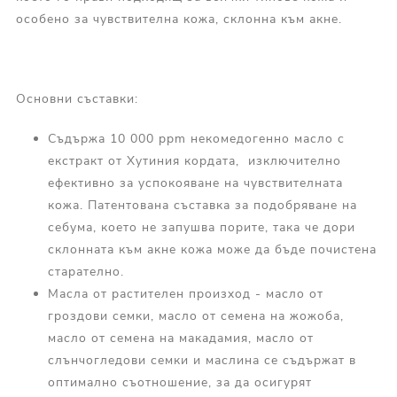
особено за чувствителна кожа, склонна към акне.
Основни съставки:
Съдържа 10 000 ppm некомедогенно масло с
екстракт от Хутиния кордата, изключително
ефективно за успокояване на чувствителната
кожа. Патентована съставка за подобряване на
себума, което не запушва порите, така че дори
склонната към акне кожа може да бъде почистена
старателно.
Масла от растителен произход - масло от
гроздови семки, масло от семена на жожоба,
масло от семена на макадамия, масло от
слънчогледови семки и маслина се съдържат в
оптимално съотношение, за да осигурят