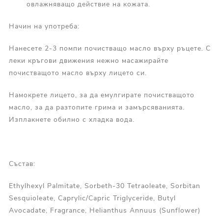
овлажняващо действие на кожата.
Начин на употреба:
Нанесете 2-3 помпи почистващо масло върху ръцете. С
леки кръгови движения нежно масажирайте
почистващото масло върху лицето си.
Намокрете лицето, за да емулгирате почистващото
масло, за да разтопите грима и замърсяванията.
Изплакнете обилно с хладка вода.
Състав:
Ethylhexyl Palmitate, Sorbeth-30 Tetraoleate, Sorbitan
Sesquioleate, Caprylic/Capric Triglyceride, Butyl
Avocadate, Fragrance, Helianthus Annuus (Sunflower)