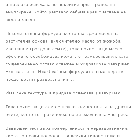
и придава освежаващо покритие чрез процес на
емулгиране, който разтваря себума чрез смесване на
вода и масло.
Некомедогенна формула, която съдържа масла на
растителна основа (включително масло от жожоба,
маслина и гроздови семки), това почистващо масло
ефективно освобождава кожата от замърсявания, като
същевременно оставя освежен и хидратиран завършек.
Екстрактът от Heartleaf във формулата помага да се
предотвратят раздразненията.
Има лека текстура и придава освежаващ завършек.
Това почистващо олио е нежно към кожата и не дразни
очите, което го прави идеално за ежедневна употреба.
Завършен тест за хипоалергенност и нераздразнения,
което го прави подходящ за всички типове кожа и