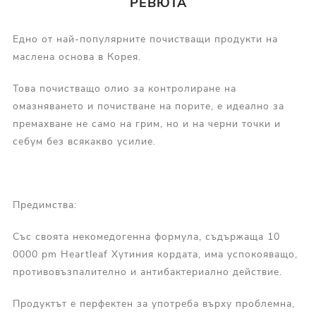
РЕВЮТА
Едно от най-популярните почистващи продукти на
маслена основа в Корея.
Това почистващо олио за контролиране на
омазняването и почистване на порите, е идеално за
премахване не само на грим, но и на черни точки и
себум без всякакво усилие.
Предимства:
Със своята некомедогенна формула, съдържаща 10
0000 pm Heartleaf Хутиния кордата, има успокояващо,
противовъзпалително и антибактериално действие.
Продуктът е перфектен за употреба върху проблемна,