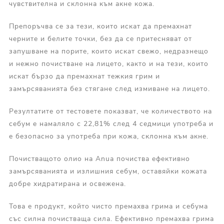
чувствителна и склонна към акне кожа.
Препоръчва се за тези, които искат да премахнат
черните и белите точки, без да се притесняват от
запушване на порите, които искат свежо, недразнещо
и нежно почистване на лицето, както и на тези, които
искат бързо да премахнат тежкия грим и
замърсяванията без стягане след измиване на лицето.
Резултатите от тестовете показват, че количеството на
себум е намаляло с 22,81% след 4 седмици употреба и
е безопасно за употреба при кожа, склонна към акне.
Почистващото олио на Anua почиства ефективно
замърсяванията и излишния себум, оставяйки кожата
добре хидратирана и освежена.
Това е продукт, който чисто премахва грима и себума
със силна почистваща сила. Ефективно премахва грима