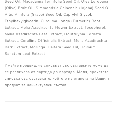
Seed Oil, Macadamia Ternifolia Seed Oil, Olea Europaea
(Olive) Fruit Oil, Simmondsia Chinensis (Jojoba) Seed Oil,
Vitis Vinifera (Grape) Seed Oil, Caprylyl Glycol,
Ethylhexylglycerin, Curcuma Longa (Turmeric) Root
Extract, Melia Azadirachta Flower Extract, Tocopherol,
Melia Azadirachta Leaf Extract, Houttuynia Cordata
Extract, Corallina Officinalis Extract, Melia Azadirachta
Bark Extract, Moringa Oleifera Seed Oil, Ocimum
Sanctum Leaf Extract
Имайте предвид, че списъкът със съставките може да
се различава от партида до партида. Моля, прочетете
списъка със съставките, който е на етикета на Вашият
продукт за най-актуален състав.