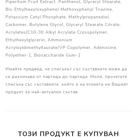
Piperitum Fruit Extract, Panthenol, Glyceryl Stearate,
Bis-Ethylhexyloxyphenol Methoxyphenyl Triazine,
Potassium Cetyl Phosphate, Methylpropanediol,
Carbomer, Butylene Glycol, Glyceryl Stearate Citrate,
Acrylates/C10-30 Alkyl Acrylate Crosspolymer,
Ethylhexylglycerin, Ammonium
Acryloyldimethyltaurate/VP Copolymer, Adenosine,
Polyether-1, Biosaccharide Gum-1
Имайте предвид, че списъкът със съставките може да
се различава от партида до партида. Моля, прочетете
списъка със съставките, който е на етикета на Вашият
продукт за най-актуален състав.
ТОЗИ ПРОДУКТ Е КУПУВАН