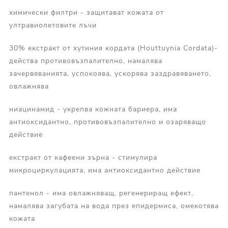
химически филтри - защитават кожата от
ултравиолетовите лъчи
30% екстракт от хутиния кордата (Houttuynia Cordata)-
действа противовъзпалително, намалява
зачервяванията, успокоява, ускорява заздравяването,
овлажнява
ниацинамид - укрепва кожната бариера, има
антиоксидантно, противовъзпалително и озаряващо
действие
екстракт от кафеени зърна - стимулира
микроциркулацията, има антиоксидантно действие
пантенол - има овлажняващ, регенериращ ефект,
намалява загубата на вода през епидермиса, омекотява
кожата