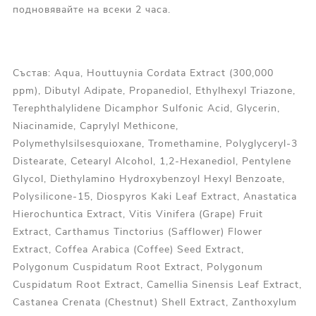
подновявайте на всеки 2 часа.
Състав: Aqua, Houttuynia Cordata Extract (300,000
ppm), Dibutyl Adipate, Propanediol, Ethylhexyl Triazone,
Terephthalylidene Dicamphor Sulfonic Acid, Glycerin,
Niacinamide, Caprylyl Methicone,
Polymethylsilsesquioxane, Tromethamine, Polyglyceryl-3
Distearate, Cetearyl Alcohol, 1,2-Hexanediol, Pentylene
Glycol, Diethylamino Hydroxybenzoyl Hexyl Benzoate,
Polysilicone-15, Diospyros Kaki Leaf Extract, Anastatica
Hierochuntica Extract, Vitis Vinifera (Grape) Fruit
Extract, Carthamus Tinctorius (Safflower) Flower
Extract, Coffea Arabica (Coffee) Seed Extract,
Polygonum Cuspidatum Root Extract, Polygonum
Cuspidatum Root Extract, Camellia Sinensis Leaf Extract,
Castanea Crenata (Chestnut) Shell Extract, Zanthoxylum