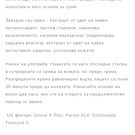
използва и като основа за грим.
Звездни съставки - Екстракт от цвят на невен
(антиоксидант, против стареене, намалява
възпалението), натриев хиалуронат (хидратиращ,
задържа влагата), екстракт от цвят на лайка
(естествено защитен, успокоява кожата)
Начин на употреба: Нанесете го като последна стъпка
в сутрешната си грижа за кожата, но преди грима.
Разпределете крема равномерно върху лицето си поне
30 минути преди да излезете. Нанасяйте отново на
всеки два часа, ако сте на открито за продължителен
период от време.
UV филтри: Uvinul A Plus, Parsol SLX, Octinoxate,
Tinosorb S.