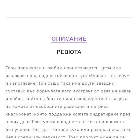
ОПИСАНИЕ
РЕВЮТА
Този популярен и любим слънцезащитен крем има
изключителна водоустойчивост, устойчивост на себум
и изпотяване. Той също така има други звездни
съставки във формулата като екстракт от цвят на невен
и лайка, които са богати на антиоксиданти за защита
на кожата от свободните радикали и натриев
хиалуронат, който поддържа кожата хидратирана през
целия ден. Текстурата е водниста и се топи в кожата
без усилие, без да я оставя суха или раздразнена. Без
бели следи или лепкавост. Този продукт може да се