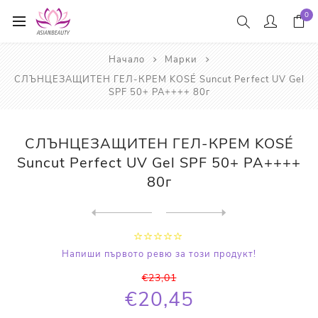
0
Начало
Марки
СЛЪНЦЕЗАЩИТЕН ГЕЛ-КРЕМ KOSÉ Suncut Perfect UV Gel
SPF 50+ PA++++ 80г
СЛЪНЦЕЗАЩИТЕН ГЕЛ-КРЕМ KOSÉ
Suncut Perfect UV Gel SPF 50+ PA++++
80г
Next
product
Previous product
ШАМПОАН С МЕД И РОЗОВА ВОДА...
Напиши първото ревю за този продукт!
€23,01
€20,45