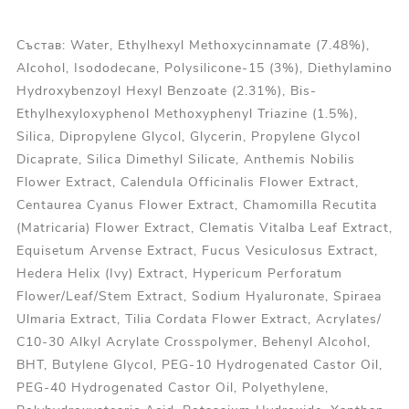
Състав: Water, Ethylhexyl Methoxycinnamate (7.48%),
Alcohol, Isododecane, Polysilicone-15 (3%), Diethylamino
Hydroxybenzoyl Hexyl Benzoate (2.31%), Bis-
Ethylhexyloxyphenol Methoxyphenyl Triazine (1.5%),
Silica, Dipropylene Glycol, Glycerin, Propylene Glycol
Dicaprate, Silica Dimethyl Silicate, Anthemis Nobilis
Flower Extract, Calendula Officinalis Flower Extract,
Centaurea Cyanus Flower Extract, Chamomilla Recutita
(Matricaria) Flower Extract, Clematis Vitalba Leaf Extract,
Equisetum Arvense Extract, Fucus Vesiculosus Extract,
Hedera Helix (Ivy) Extract, Hypericum Perforatum
Flower/​Leaf/​Stem Extract, Sodium Hyaluronate, Spiraea
Ulmaria Extract, Tilia Cordata Flower Extract, Acrylates/​
C10-30 Alkyl Acrylate Crosspolymer, Behenyl Alcohol,
BHT, Butylene Glycol, PEG-10 Hydrogenated Castor Oil,
PEG-40 Hydrogenated Castor Oil, Polyethylene,