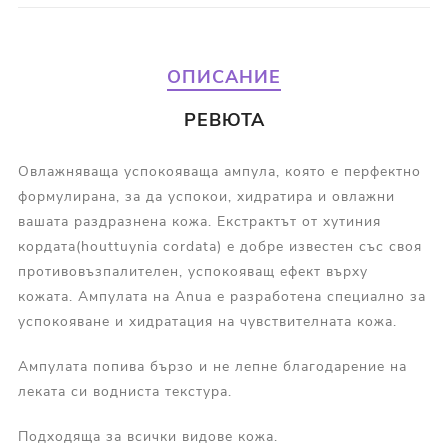
ОПИСАНИЕ
РЕВЮТА
Овлажняваща успокояваща ампула, която e перфектно
формулирана, за да успокои, хидратира и овлажни
вашата раздразнена кожа. Екстрактът от хутиния
кордата(houttuynia cordata) е добре известен със своя
противовъзпалителен, успокояващ ефект върху
кожата. Ампулата на Anua е разработена специално за
успокояване и хидратация на чувствителната кожа.
Ампулата попива бързо и не лепне благодарение на
леката си водниста текстура.
Подходяща за всички видове кожа.