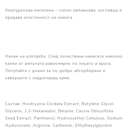
Хиалуронова киселина – силно овлажнява, изглажда и
придава еластичност на кожата.
Начин на употреба: След почистване нанесете няколко
капки от ампулата равномерно по лицето и врата.
Потупайте с длани за по-добро абсорбиране и
завършете с хидратиращ крем.
Състав: Houttuynia Cordata Extract, Butylene Glycol,
Glycerin, 1,2-Hexanediol, Betaine, Cassia Obtusifolia
Seed Extract, Panthenol, Hydroxyethyl Cellulose, Sodium
Hyaluronate, Arginine, Carbomer, Ethylhexylglycerin