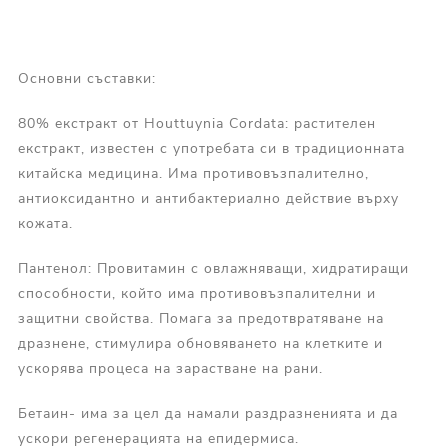
Основни съставки:
80% екстракт от Houttuynia Cordata: растителен
екстракт, известен с употребата си в традиционната
китайска медицина. Има противовъзпалително,
антиоксидантно и антибактериално действие върху
кожата.
Пантенол: Провитамин с овлажняващи, хидратиращи
способности, който има противовъзпалителни и
защитни свойства. Помага за предотвратяване на
дразнене, стимулира обновяването на клетките и
ускорява процеса на зарастване на рани.
Бетаин- има за цел да намали раздразненията и да
ускори регенерацията на епидермиса.