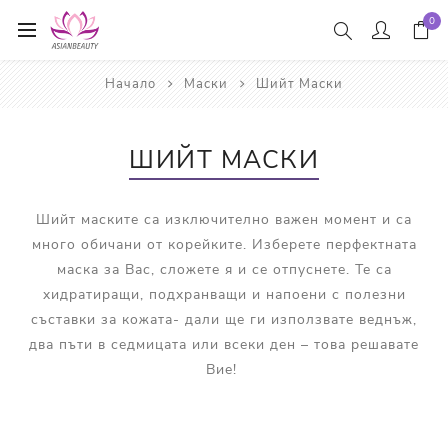
0
Начало
Маски
Шийт Маски
ШИЙТ МАСКИ
Шийт маските са изключително важен момент и са
много обичани от корейките. Изберете перфектната
маска за Вас, сложете я и се отпуснете. Те са
хидратиращи, подхранващи и напоени с полезни
съставки за кожата- дали ще ги използвате веднъж,
два пъти в седмицата или всеки ден – това решавате
Вие!