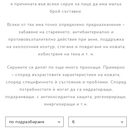
е причината във всеки серум за лице да има малък
брой съставки.
Всеки от тях има точно определено предназначение –
забавяне на стареенето, антибактериално и
противовъзпалително действие при акне, поддръжка
на околоочния контур, стягане и повдигане на кожата,
избистряне на тена и т. н.
Серумите се делят по още много признаци. Примерно
– според възрастовите характеристики на кожата,
според специфичното ѝ състояние и проблеми. Според
потребностите ѝ могат да са хидратиращи,
подхранващи, с антиоксидантна защита, регенериращи,
енергизиращи и т.н.