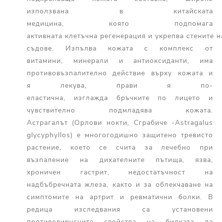
използвана в китайската
медицина, която подпомага
активната клетъчна регенерация и укрепва стените 
съдове. Изпълва кожата с комплекс от
витамини, минерали и антиоксиданти, има
противовъзпалително действие върху кожата и
я лекува, прави я по-
еластична, изглажда бръчките по лицето и
чувствително подмладява кожата.
Астрагалът (Орлови нокти, Сграбиче -Astragalus
glycyphyllos) е многогодишно защитено тревисто
растение, което се счита за лечебно при
възпаление на дихателните пътища, язва,
хроничен гастрит, недостатъчност на
надбъбречната жлеза, както и за облекчаване на
симптомите на артрит и ревматични болки. В
редица изследвания са установени
противовирусните свойства на билката да