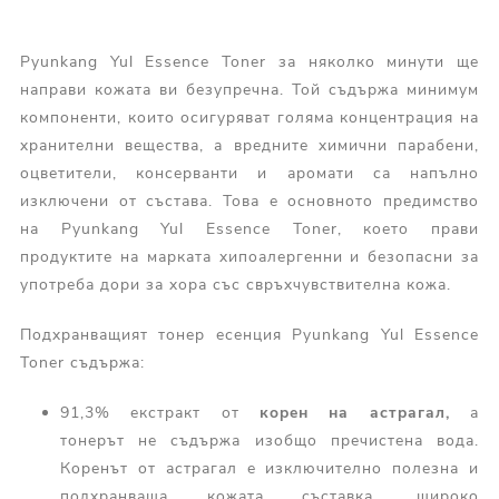
Pyunkang Yul Essence Toner за няколко минути ще
направи кожата ви безупречна. Той съдържа минимум
компоненти, които осигуряват голяма концентрация на
хранителни вещества, а вредните химични парабени,
оцветители, консерванти и аромати са напълно
изключени от състава. Това е основното предимство
на Pyunkang Yul Essence Toner, което прави
продуктите на марката хипоалергенни и безопасни за
употреба дори за хора със свръхчувствителна кожа.
Подхранващият тонер есенция Pyunkang Yul Essence
Toner съдържа:
91,3% екстракт от
корен
на
астрагал,
а
тонерът не съдържа изобщо пречистена вода.
Коренът от астрагал е изключително полезна и
подхранваща кожата съставка, широко