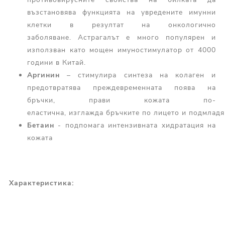
възстановява функцията на увредените имунни
клетки в резултат на онкологично
заболяване. Астрагалът е много популярен и
използван като мощен имуностимулатор от 4000
години в Китай.
Аргинин
– стимулира синтеза на колаген и
предотвратява преждевременната поява на
бръчки, прави кожата по-
еластична, изглажда бръчките по лицето и подмладя
Бетаин
- подпомага интензивната хидратация на
кожата
Характеристика: