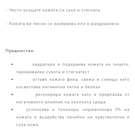
- Често усещате кожата си суха и стегната
- Кожата ви лесно се зачервява или е раздразнена
Предимства:
хидратира и подхранва кожата на лицето,
премахвайки сухота и стегнатост
оставя кожата фина, свежа и сияеща като
изсветлява пигментни петна и белези
регенерира кожата като я предпазва от
негативното влияние на околната среда
успокоява и тонизира, нормализира Ph на
кожата и въздейства лечебно на чувствителна и
суха кожа