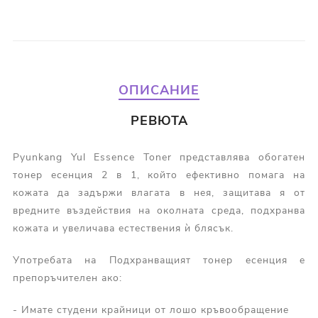
ОПИСАНИЕ
РЕВЮТА
Pyunkang Yul Essence Toner представлява обогатен
тонер есенция 2 в 1, който ефективно помага на
кожата да задържи влагата в нея, защитава я от
вредните въздействия на околната среда, подхранва
кожата и увеличава естествения ѝ блясък.
Употребата на Подхранващият тонер есенция е
препоръчителен ако:
- Имате студени крайници от лошо кръвообращение