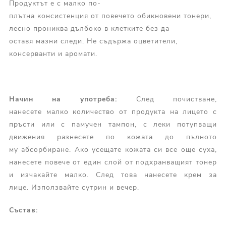
Продуктът е с малко по-
плътна консистенция от повечето обикновени тонери,
лесно прониква дълбоко в клетките без да
оставя мазни следи. Не съдържа оцветители,
консерванти и аромати.
Начин на у
потреба
:
След почистване,
нанесете малко количество от продукта на лицето с
пръсти или с памучен тампон, с леки потупващи
движения разнесете по кожата до пълното
му абсорбиране. Ако усещате кожата си все още суха,
нанесете повече от един слой от подхранващият тонер
и изчакайте малко. След това нанесете крем за
лице. Използвайте сутрин и вечер.
Състав: