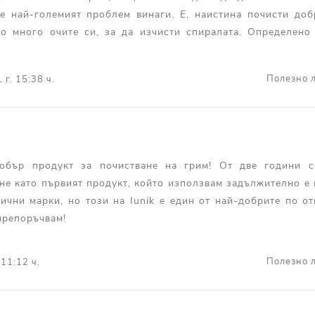
е най-големият проблем винаги. Е, наистина почисти доб
но много очите си, за да изчисти спиралата. Определено
Полезно л
 г. 15:38 ч.
обър продукт за почистване на грим! От две години 
не като първият продукт, който използвам задължително е 
ични марки, но този на Iunik е един от най-добрите по от
препоръчвам!
Полезно л
 11:12 ч.