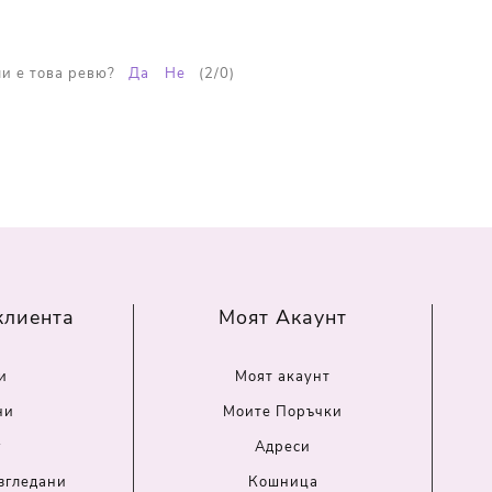
и е това ревю?
Да
Не
(
2
/
0
)
клиента
Моят Акаунт
и
Моят акаунт
ни
Моите Поръчки
г
Адреси
згледани
Кошница