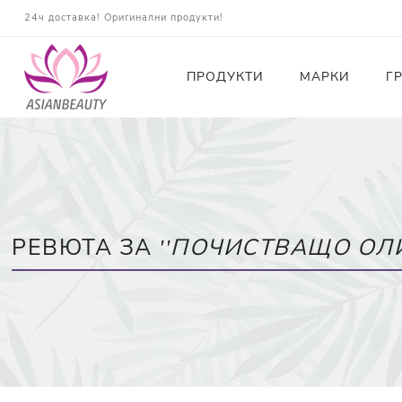
24ч доставка! Оригинални продукти!
ПРОДУКТИ
МАРКИ
Г
Почистващи
Тонери
Есенции
РЕВЮТА ЗА
ПОЧИСТВАЩО ОЛИО
Серуми
Околоочна грижа
Кремове и Хидратация
Слънцезащита
Комплекти
Карти за Подарък