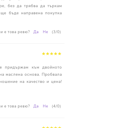
ре, без да трябва да търкам
 ще бъде направена покупка
и е това ревю?
Да
Не
(
3
/
0
)
се придържам към двойното
на маслена основа. Пробвала
ношение на качество и цена!
и е това ревю?
Да
Не
(
4
/
0
)