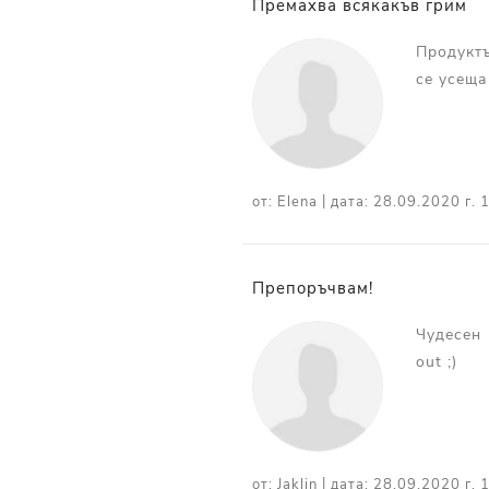
Премахва всякакъв грим
Продуктъ
се усеща
|
от:
Elena
дата:
28.09.2020 г. 1
Препоръчвам!
Чудесен 
out ;)
|
от:
Jaklin
дата:
28.09.2020 г. 1