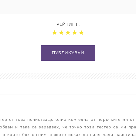
РЕЙТИНГ:
ПУБЛИКУВАЙ
тер от това почистващо олио към една от поръчките ми от 
обвам и така се зарадвах, че точно този тестер са ми пр
, в които бях с грим, защото исках да видя дали наистина