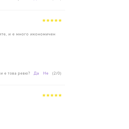
те, и е много икономичен
и е това ревю?
Да
Не
(
2
/
0
)