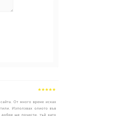
сайта. От много време исках
атили. Използвах олиото във
 добре ще почисти, тъй като