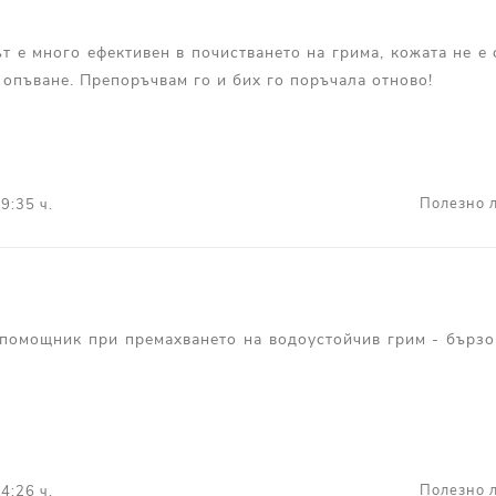
т е много ефективен в почистването на грима, кожата не е 
 опъване. Препоръчвам го и бих го поръчала отново!
Полезно л
9:35 ч.
помощник при премахването на водоустойчив грим - бързо 
Полезно л
4:26 ч.