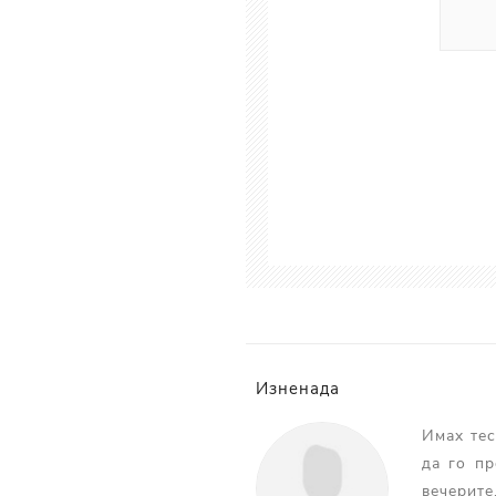
Изненада
Имах тес
да го пр
вечерите