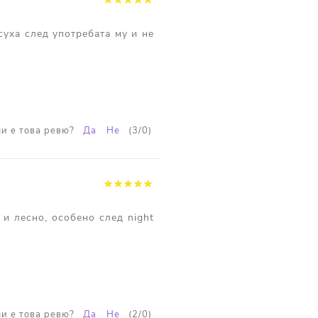
суха след употребата му и не
и е това ревю?
Да
Не
(
3
/
0
)
и лесно, особено след night
и е това ревю?
Да
Не
(
2
/
0
)