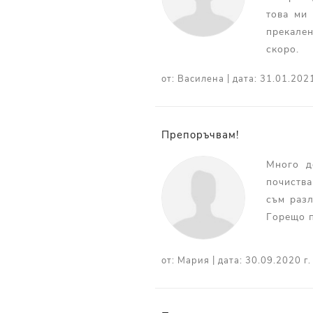
това ми 
прекале
скоро.
|
от:
Василена
дата:
31.01.2021
Препоръчвам!
Много д
почиства
съм разл
Горещо 
|
от:
Мария
дата:
30.09.2020 г.