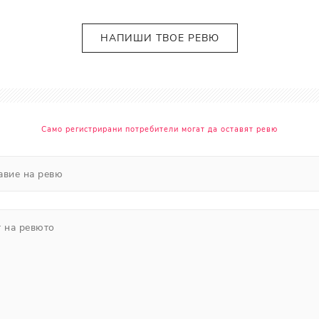
Прополис
Комбинирана Кожа
Витамин С
НАПИШИ ТВОЕ РЕВЮ
Витамин Е
Муцин от Охлюв
Ретинол
Само регистрирани потребители могат да оставят ревю