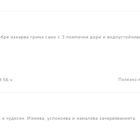
бре изкарва грима само с 3 помпички дори и водоустойчиви
Полезно л
3:56 ч.
 е чудесен. Измива, успокоява и намалява зачервяванията.