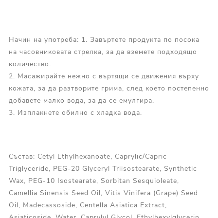
Начин на употреба: 1. Завъртете продукта по посока
на часовниковата стрелка, за да вземете подходящо
количество.
2. Масажирайте нежно с въртящи се движения върху
кожата, за да разтворите грима, след което постепенно
добавете малко вода, за да се емулгира.
3. Изплакнете обилно с хладка вода.
Състав: Cetyl Ethylhexanoate, Caprylic/Capric
Triglyceride, PEG-20 Glyceryl Triisostearate, Synthetic
Wax, PEG-10 Isostearate, Sorbitan Sesquioleate,
Camellia Sinensis Seed Oil, Vitis Vinifera (Grape) Seed
Oil, Madecassoside, Centella Asiatica Extract,
Asiaticoside, Water, Caprylyl Glycol, Ethylhexylglycerin