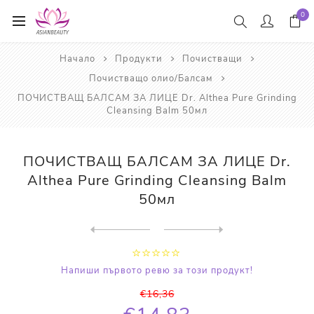
0
Начало
Продукти
Почистващи
Почистващо олио/Балсам
ПОЧИСТВАЩ БАЛСАМ ЗА ЛИЦЕ Dr. Althea Pure Grinding
Cleansing Balm 50мл
ПОЧИСТВАЩ БАЛСАМ ЗА ЛИЦЕ Dr.
Althea Pure Grinding Cleansing Balm
50мл
Next
product
Previous product
ПОЧИСТВАЩ БАЛСАМ ЗА ЛИЦЕ Dr...
Напиши първото ревю за този продукт!
€16,36