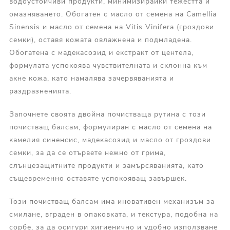
водоустойчиви продукти, минимизирайки тежестта и
омазняването. Обогатен с масло от семена на Camellia
Sinensis и масло от семена на Vitis Vinifera (гроздови
семки), оставя кожата овлажнена и подмладена.
Обогатена с мадекасозид и екстракт от центела,
формулата успокоява чувствителната и склонна към
акне кожа, като намалява зачервяванията и
раздразненията.
Започнете своята двойна почистваща рутина с този
почистващ балсам, формулиран с масло от семена на
камелия синенсис, мадекасозид и масло от гроздови
семки, за да се отървете нежно от грима,
слънцезащитните продукти и замърсяванията, като
същевременно оставяте успокояващ завършек.
Този почистващ балсам има иновативен механизъм за
смилане, вграден в опаковката, и текстура, подобна на
сорбе, за да осигури хигиенично и удобно използване