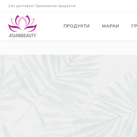
24ч доставка! Оригинални продукти!
ПРОДУКТИ
МАРКИ
Г
Почистващи
Тонери
Есенции
Серуми
Околоочна грижа
Кремове и Хидратация
Слънцезащита
Комплекти
Карти за Подарък