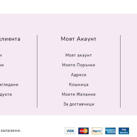
клиента
Моят Акаунт
и
Моят акаунт
ни
Моите Поръчки
г
Адреси
згледани
Кошница
дукти
Моите Желания
За доставчици
 запазени.