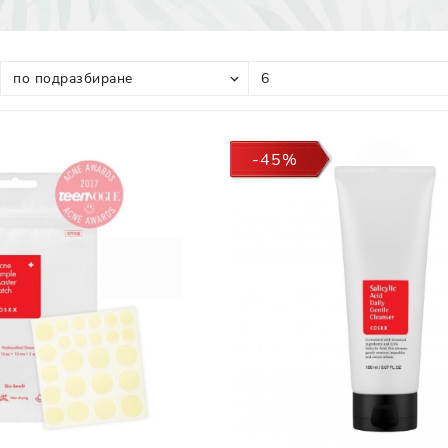
Прополис
Комбинирана Кожа
Витамин С
Витамин Е
Муцин от Охлюв
Ретинол
-45%