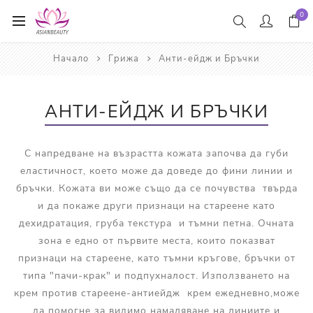
0
Начало
Грижа
Анти-ейдж и Бръчки
АНТИ-ЕЙДЖ И БРЪЧКИ
С напредване на възрастта кожата започва да губи
еластичност, което може да доведе до фини линии и
бръчки. Кожата ви може също да се почувства твърда
и да покаже други признаци на стареене като
дехидратация, груба текстура и тъмни петна. Очната
зона е едно от първите места, които показват
признаци на стареене, като тъмни кръгове, бръчки от
типа "пачи-крак" и подпухналост. Използването на
крем против стареене-антиейдж крем ежедневно,може
да помогне за видимо намаляване на линиите и