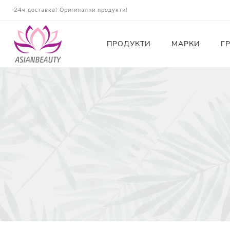
24ч доставка! Оригинални продукти!
ПРОДУКТИ
МАРКИ
Г
Почистващи
Тонери
Есенции
Серуми
Околоочна грижа
Кремове и Хидратация
Слънцезащита
Комплекти
Карти за Подарък