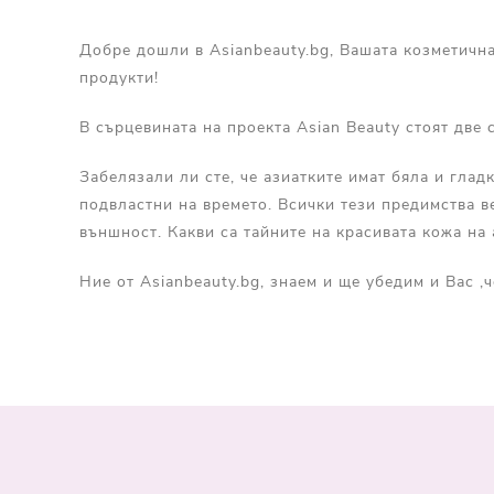
Добре дошли в Asianbeauty.bg, Вашата козметична
продукти!
В сърцевината на проекта Asian Beauty стоят две
Забелязали ли сте, че азиатките имат бяла и гла
подвластни на времето. Всички тези предимства в
външност. Какви са тайните на красивата кожа на
Ние от Asianbeauty.bg, знаем и ще убедим и Вас ,