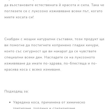
да възстановите естествената й красота и сила. Така че
поглезете се с луксозно изживяване всеки път, когато
миете косата си!
Снабден с мощни натурални съставки, този продукт ще
ви помогне да постигнете копринено гладки кичури,
които със сигурност ще ви накарат да се чувствате
специални всеки ден. Насладете се на луксозното
изживяване да имате по-здрава, по-блестяща и по-
красива коса с всяко измиване.
Подходящ за:
Увредена коса, причинена от химическо
третиране, топлина и стилизиране