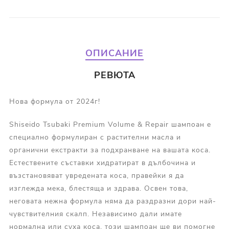
ОПИСАНИЕ
РЕВЮТА
Нова формула от 2024г!
Shiseido Tsubaki Premium Volume & Repair шампоан е
специално формулиран с растителни масла и
органични екстракти за подхранване на вашата коса.
Естествените съставки хидратират в дълбочина и
възстановяват увредената коса, правейки я да
изглежда мека, блестяща и здрава. Освен това,
неговата нежна формула няма да раздразни дори най-
чувствителния скалп. Независимо дали имате
нормална или суха коса, този шампоан ще ви помогне