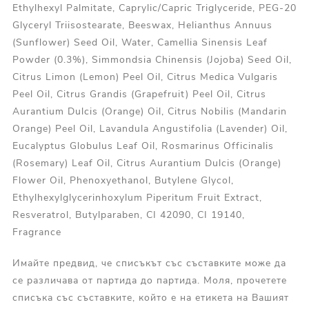
Ethylhexyl Palmitate, Caprylic/Capric Triglyceride, PEG-20
Glyceryl Triisostearate, Beeswax, Helianthus Annuus
(Sunflower) Seed Oil, Water, Camellia Sinensis Leaf
Powder (0.3%), Simmondsia Chinensis (Jojoba) Seed Oil,
Citrus Limon (Lemon) Peel Oil, Citrus Medica Vulgaris
Peel Oil, Citrus Grandis (Grapefruit) Peel Oil, Citrus
Aurantium Dulcis (Orange) Oil, Citrus Nobilis (Mandarin
Orange) Peel Oil, Lavandula Angustifolia (Lavender) Oil,
Eucalyptus Globulus Leaf Oil, Rosmarinus Officinalis
(Rosemary) Leaf Oil, Citrus Aurantium Dulcis (Orange)
Flower Oil, Phenoxyethanol, Butylene Glycol,
Ethylhexylglycerinhoxylum Piperitum Fruit Extract,
Resveratrol, Butylparaben, CI 42090, CI 19140,
Fragrance
Имайте предвид, че списъкът със съставките може да
се различава от партида до партида. Моля, прочетете
списъка със съставките, който е на етикета на Вашият