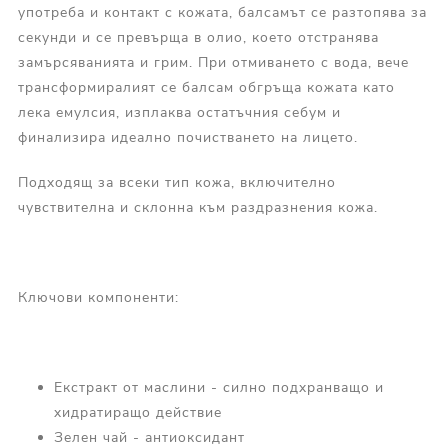
употреба и контакт с кожата, балсамът се разтопява за
секунди и се превърща в олио, което отстранява
замърсяванията и грим. При отмиването с вода, вече
трансформиралият се балсам обгръща кожата като
лека емулсия, изплаква остатъчния себум и
финализира идеално почистването на лицето.
Подходящ за всеки тип кожа, включително
чувствителна и склонна към раздразнения кожа.
Ключови компоненти:
Екстракт от маслини - силно подхранващо и
хидратиращо действие
Зелен чай - антиоксидант