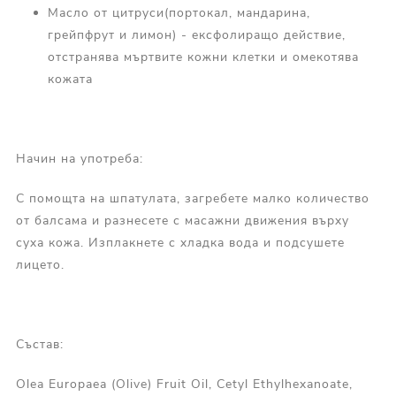
Масло от цитруси(портокал, мандарина,
грейпфрут и лимон) - ексфолиращо действие,
отстранява мъртвите кожни клетки и омекотява
кожата
Начин на употреба:
С помощта на шпатулата, загребете малко количество
от балсама и разнесете с масажни движения върху
суха кожа. Изплакнете с хладка вода и подсушете
лицето.
Състав:
Olea Europaea (Olive) Fruit Oil, Cetyl Ethylhexanoate,