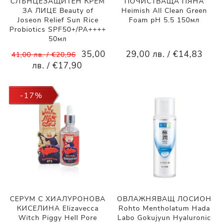
СЛЪНЦЕЗАЩИТЕН КРЕМ
ПОЧИСТВАЩА ПЯНА
ЗА ЛИЦЕ Beauty of
Heimish All Clean Green
Joseon Relief Sun Rice
Foam pH 5.5 150мл
Probiotics SPF50+/PA++++
50мл
35,00
29,00 лв. / €14,83
41,00 лв. / €20,96
лв. / €17,90
-17%
СЕРУМ С ХИАЛУРОНОВА
ОВЛАЖНЯВАЩ ЛОСИОН
КИСЕЛИНА Elizavecca
Rohto Mentholatum Hada
Witch Piggy Hell Pore
Labo Gokujyun Hyaluronic